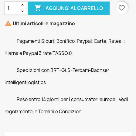

favorite_border
AGGIUNGI AL CARRELLO

Ultimi articoli in magazzino
Pagamenti Sicuri: Bonifico, Paypal, Carte. Rateali:
Klarna e Paypal 3 rate TASSO 0
Spedizioni con BRT-GLS-Fercam-Dachser
intelligent logistics
Reso entro 14 giorni per i consumatori europei. Vedi
regolamento in Termini e Condizioni