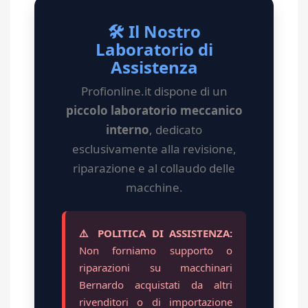
🛠️ Il Nostro
Laboratorio di
Assistenza
Profionline.it dispone di un
piccolo laboratorio meccanico
interno
, dedicato
esclusivamente alla revisione,
riparazione e al collaudo delle
macchine.
⚠️ POLITICA DI ASSISTENZA:
Non forniamo supporto o
riparazioni su macchinari
Bernardo acquistati da altri
rivenditori o di importazione