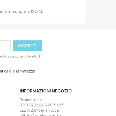
ici con supporto ISO 40
esto scopo, cerca le info di
litica di riservatezza
INFORMAZIONI NEGOZIO
Profionline.it
IT03072920246 VI-391255
LZB di Zamberlan Luca
36070 Castelgomberto