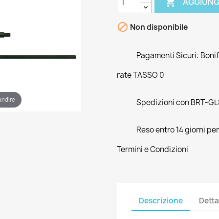

AGGIUNG

Non disponibile
Pagamenti Sicuri: Bonifi
rate TASSO 0
andire
Spedizioni con BRT-GLS
Reso entro 14 giorni pe
Termini e Condizioni
Descrizione
Detta