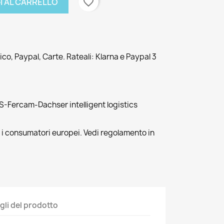
favorite_border
I AL CARRELLO
co, Paypal, Carte. Rateali: Klarna e Paypal 3
-Fercam-Dachser intelligent logistics
r i consumatori europei. Vedi regolamento in
gli del prodotto