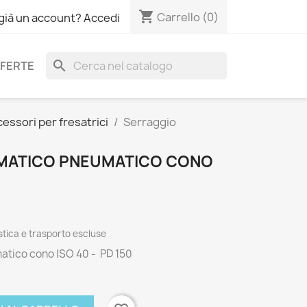
shopping_cart
Carrello
(0)
 già un account? Accedi
search
FERTE
essori per fresatrici
Serraggio
MATICO PNEUMATICO CONO
tica e trasporto escluse
tico cono ISO 40 - PD 150