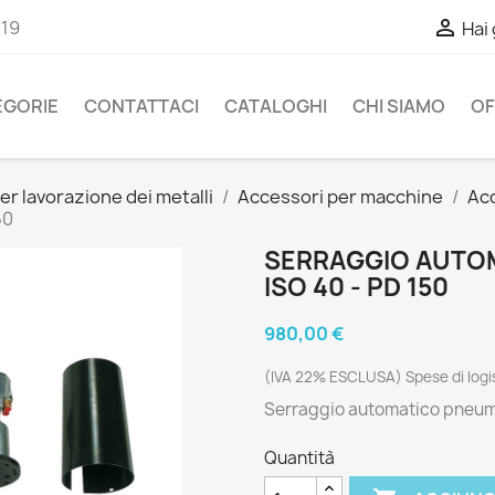

-19
Hai
EGORIE
CONTATTACI
CATALOGHI
CHI SIAMO
OF
er lavorazione dei metalli
Accessori per macchine
Acc
50
SERRAGGIO AUTO
ISO 40 - PD 150
980,00 €
(IVA 22% ESCLUSA) Spese di logis
Serraggio automatico pneuma
Quantità