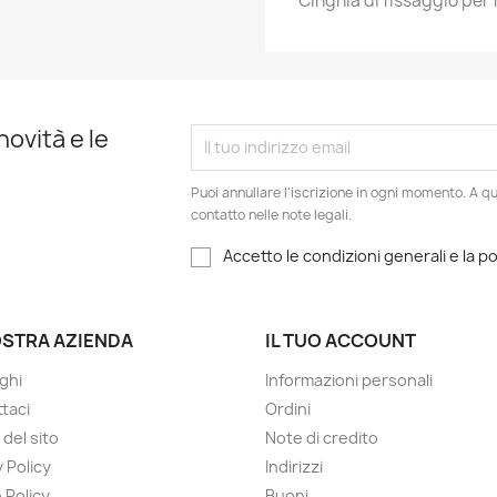
Cinghia di fissaggio per fi
novità e le
Puoi annullare l'iscrizione in ogni momento. A qu
contatto nelle note legali.
Accetto le condizioni generali e la po
OSTRA AZIENDA
IL TUO ACCOUNT
ghi
Informazioni personali
taci
Ordini
del sito
Note di credito
 Policy
Indirizzi
 Policy
Buoni