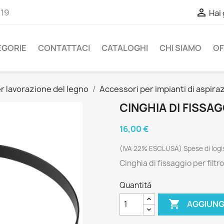

-19
Hai
EGORIE
CONTATTACI
CATALOGHI
CHI SIAMO
OF
r lavorazione del legno
Accessori per impianti di aspira
CINGHIA DI FISSAG
16,00 €
(IVA 22% ESCLUSA) Spese di logis
Cinghia di fissaggio per filtro
Quantità

AGGIUNG