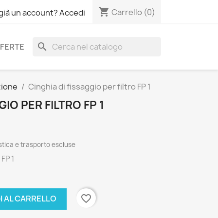
shopping_cart
Carrello
(0)
 già un account? Accedi
search
FERTE
zione
Cinghia di fissaggio per filtro FP 1
GIO PER FILTRO FP 1
tica e trasporto escluse
 FP 1
favorite_border
I AL CARRELLO