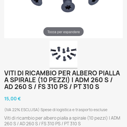
Tocca per espandere
VITI DI RICAMBIO PER ALBERO PIALLA
A SPIRALE (10 PEZZI) | ADM 260 S /
AD 260 S / FS 310 PS / PT 310 S
15,00 €
(IVA 22% ESCLUSA) Spese di logistica e trasporto escluse
Viti di ricambio per albero pialla a spirale (10 pezzi) | ADM
260 S / AD 260 S / FS 310 PS / PT 310 S