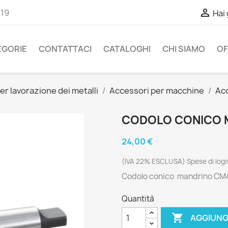

-19
Hai
EGORIE
CONTATTACI
CATALOGHI
CHI SIAMO
OF
er lavorazione dei metalli
Accessori per macchine
Acc
CODOLO CONICO M
24,00 €
(IVA 22% ESCLUSA) Spese di logis
Codolo conico mandrino CM
Quantità

AGGIUNG