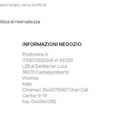
esto scopo, cerca le info di
litica di riservatezza
INFORMAZIONI NEGOZIO
Profionline.it
IT03072920246 VI-391255
LZB di Zamberlan Luca
36070 Castelgomberto
Vicenza
Italia
Chiamaci:
04451716907 Orari Call
Center 9-19
Fax:
0445941292