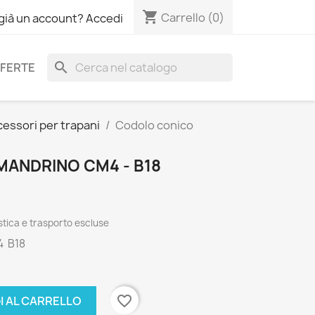
shopping_cart
Carrello
(0)
 già un account? Accedi
search
FERTE
essori per trapani
Codolo conico
ANDRINO CM4 - B18
tica e trasporto escluse
4 B18
favorite_border
I AL CARRELLO