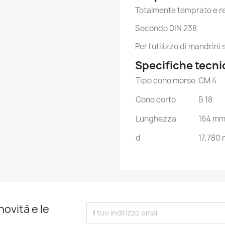
Totalmente temprato e re
Secondo DIN 238
Per l'utilizzo di mandri
Specifiche tecn
Tipo cono morse
CM 4
Cono corto
B 18
Lunghezza
164 m
d
17,780
novità e le