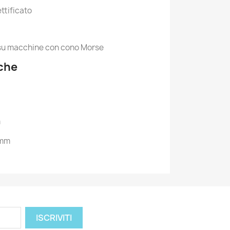
ttificato
ni su macchine con cono Morse
iche
m
 mm