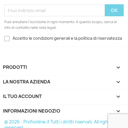
Puoi annullare l'iscrizione in ogni momento. A questo scopo, cerca le
info di contatto nelle note legali.
Accetto le condizioni generali e la politica di riservatezza
PRODOTTI

LA NOSTRA AZIENDA

IL TUO ACCOUNT

INFORMAZIONI NEGOZIO
keyboard_arrow_down
© 2026 - Profionline.it Tutti i diritti riservati. All rights
reserved.