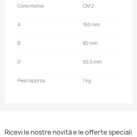
Cono morse
CM 2
A
160 mm
B
80 mm
D
50,5 mm
Peso appros.
1 kg
Ricevi le nostre novità e le offerte speciali