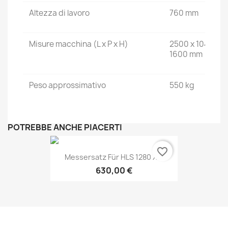
Altezza di lavoro
760 mm
Misure macchina (L x P x H)
2500 x 1040 x
1600 mm
Peso approssimativo
550 kg
POTREBBE ANCHE PIACERTI
favorite_border
Messersatz Für HLS 1280 X...
630,00 €