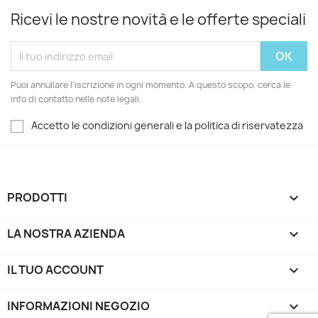
Ricevi le nostre novità e le offerte speciali
Puoi annullare l'iscrizione in ogni momento. A questo scopo, cerca le
info di contatto nelle note legali.
Accetto le condizioni generali e la politica di riservatezza
PRODOTTI

LA NOSTRA AZIENDA

IL TUO ACCOUNT

INFORMAZIONI NEGOZIO
keyboard_arrow_down