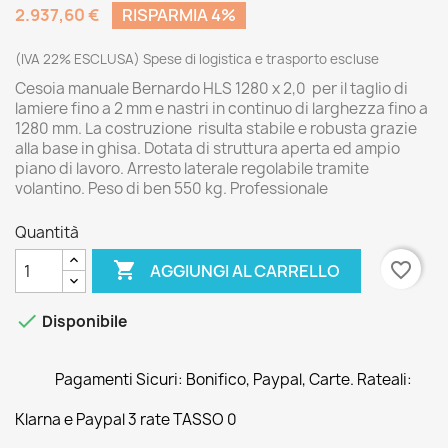
2.937,60 €
RISPARMIA 4%
(IVA 22% ESCLUSA) Spese di logistica e trasporto escluse
Cesoia manuale Bernardo HLS 1280 x 2,0 per il taglio di
lamiere fino a 2 mm e nastri in continuo di larghezza fino a
1280 mm. La costruzione risulta stabile e robusta grazie
alla base in ghisa. Dotata di struttura aperta ed ampio
piano di lavoro. Arresto laterale regolabile tramite
volantino. Peso di ben 550 kg. Professionale
Quantità

favorite_border
AGGIUNGI AL CARRELLO

Disponibile
Pagamenti Sicuri: Bonifico, Paypal, Carte. Rateali:
Klarna e Paypal 3 rate TASSO 0