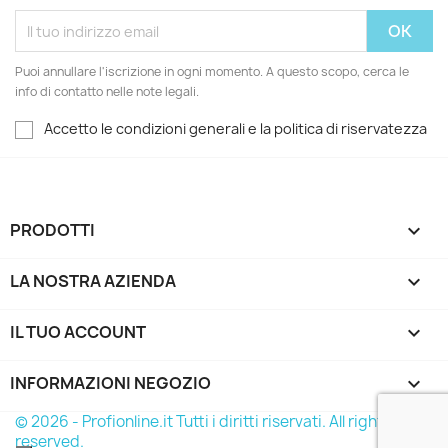
Puoi annullare l'iscrizione in ogni momento. A questo scopo, cerca le
info di contatto nelle note legali.
Accetto le condizioni generali e la politica di riservatezza
PRODOTTI

LA NOSTRA AZIENDA

IL TUO ACCOUNT

INFORMAZIONI NEGOZIO
keyboard_arrow_down
© 2026 - Profionline.it Tutti i diritti riservati. All rights
reserved.