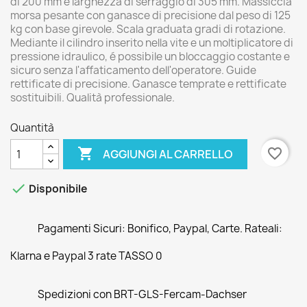
di 200 mm e larghezza di serraggio di 305 mm. Massiccia
morsa pesante con ganasce di precisione dal peso di 125
kg con base girevole. Scala graduata gradi di rotazione.
Mediante il cilindro inserito nella vite e un moltiplicatore di
pressione idraulico, é possibile un bloccaggio costante e
sicuro senza l'affaticamento dell'operatore. Guide
rettificate di precisione. Ganasce temprate e rettificate
sostituibili. Qualità professionale.
Quantità

favorite_border
AGGIUNGI AL CARRELLO

Disponibile
Pagamenti Sicuri: Bonifico, Paypal, Carte. Rateali:
Klarna e Paypal 3 rate TASSO 0
Spedizioni con BRT-GLS-Fercam-Dachser