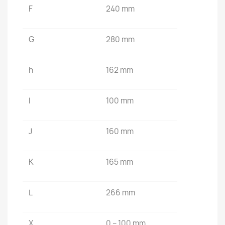
F
240 mm
G
280 mm
h
162 mm
l
100 mm
J
160 mm
K
165 mm
L
266 mm
X
0 – 100 mm