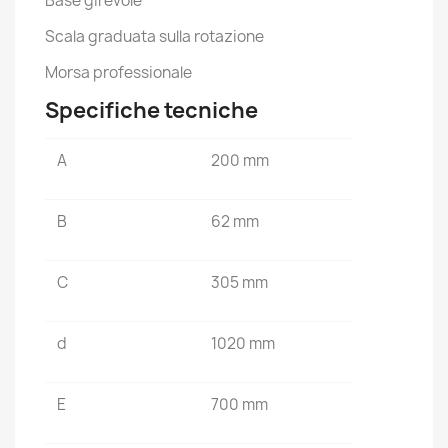
Base girevole
Scala graduata sulla rotazione
Morsa professionale
Specifiche tecniche
A
200 mm
B
62 mm
C
305 mm
d
1020 mm
E
700 mm