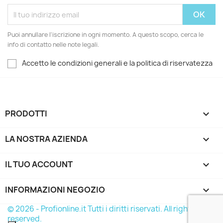
Puoi annullare l'iscrizione in ogni momento. A questo scopo, cerca le
info di contatto nelle note legali.
Accetto le condizioni generali e la politica di riservatezza
PRODOTTI

LA NOSTRA AZIENDA

IL TUO ACCOUNT

INFORMAZIONI NEGOZIO
keyboard_arrow_down
© 2026 - Profionline.it Tutti i diritti riservati. All rights
reserved.