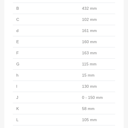
B
432 mm
C
102 mm
d
161 mm
E
160 mm
F
163 mm
G
115 mm
h
15 mm
l
130 mm
J
0 - 150 mm
K
58 mm
L
105 mm