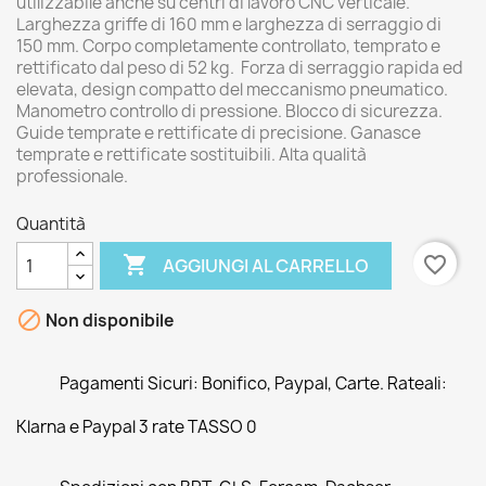
utilizzabile anche su centri di lavoro CNC verticale.
Larghezza griffe di 160 mm e larghezza di serraggio di
150 mm. Corpo completamente controllato, temprato e
rettificato dal peso di 52 kg. Forza di serraggio rapida ed
elevata, design compatto del meccanismo pneumatico.
Manometro controllo di pressione. Blocco di sicurezza.
Guide temprate e rettificate di precisione. Ganasce
temprate e rettificate sostituibili. Alta qualità
professionale.
Quantità

favorite_border
AGGIUNGI AL CARRELLO

Non disponibile
Pagamenti Sicuri: Bonifico, Paypal, Carte. Rateali:
Klarna e Paypal 3 rate TASSO 0