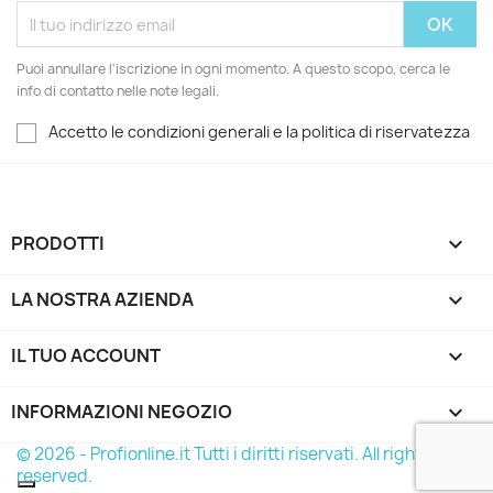
Puoi annullare l'iscrizione in ogni momento. A questo scopo, cerca le
info di contatto nelle note legali.
Accetto le condizioni generali e la politica di riservatezza
PRODOTTI

LA NOSTRA AZIENDA

IL TUO ACCOUNT

INFORMAZIONI NEGOZIO
keyboard_arrow_down
© 2026 - Profionline.it Tutti i diritti riservati. All rights
reserved.