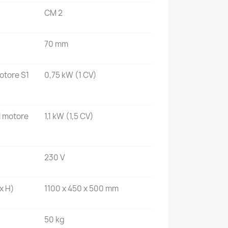
CM 2
70 mm
otore S1
0,75 kW (1 CV)
l motore
1,1 kW (1,5 CV)
230 V
x H)
1100 x 450 x 500 mm
50 kg