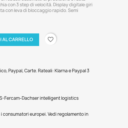
a con 3 step di velocità. Display digitale giri
ta con leva di bloccaggio rapido. Semi
favorite_border
I AL CARRELLO
co, Paypal, Carte. Rateali: Klarna e Paypal 3
-Fercam-Dachser intelligent logistics
r i consumatori europei. Vedi regolamento in