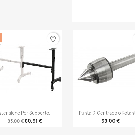
favorite_border
Anteprima
Anteprima


stensione Per Supporto...
Punta Di Centraggio Rotant
80,51 €
68,00 €
83,00 €