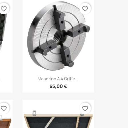
favorite_border
favorite_border
Anteprima

.
Mandrino A 4 Griffe...
65,00 €
favorite_border
favorite_border