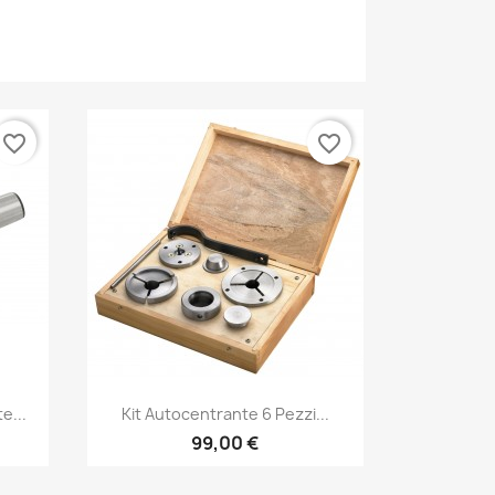
favorite_border
favorite_border
Anteprima

e...
Kit Autocentrante 6 Pezzi...
99,00 €