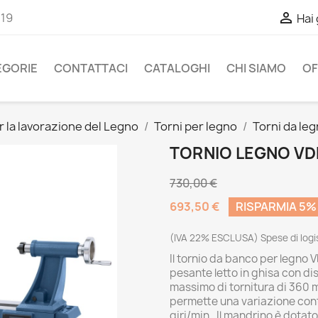

-19
Hai
EGORIE
CONTATTACI
CATALOGHI
CHI SIAMO
OF
 la lavorazione del Legno
Torni per legno
Torni da le
TORNIO LEGNO VD
730,00 €
693,50 €
RISPARMIA 5%
(IVA 22% ESCLUSA) Spese di logis
Il tornio da banco per legno
pesante letto in ghisa con di
massimo di tornitura di 360 
permette una variazione cont
giri/min. Il mandrino è dotato