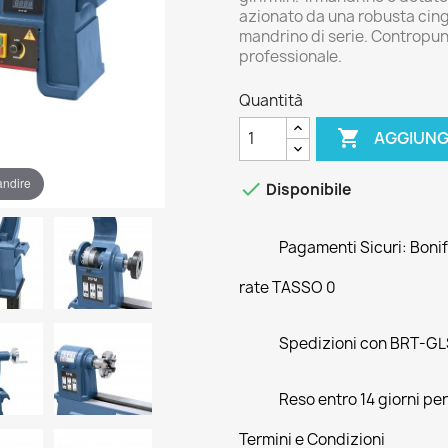
azionato da una robusta cinghi
mandrino di serie. Contropun
professionale.
Quantità

AGGIUNG
andire

Disponibile
Pagamenti Sicuri: Bonifi
rate TASSO 0
Spedizioni con BRT-GLS
Reso entro 14 giorni pe
Termini e Condizioni