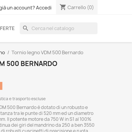
shopping_cart
Carrello
(0)
 già un account? Accedi
search
FERTE
gno
Tornio legno VDM 500 Bernardo
M 500 BERNARDO
tica e trasporto escluse
 VDM 500 Bernardo è dotato di un robusto e
stanza tra le punte di 520 mm ed un diametro
mm. Il potente motore da 750 W in S1 al 100%
inua dei giri del mandrino da 250 a ben 3550
 di robusti cuscinetti di precisione e ruota