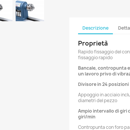
Descrizione
Detta
Proprietà
Rapido fissaggio del con
fissaggio rapido
Bancale, contropunta e 
un lavoro privo di vibra
Divisore in 24 posizioni
Appoggio in acciaio inclu
diametri del pezzo
Ampio intervallo di giri
giri/min
Contropunta con foro pas