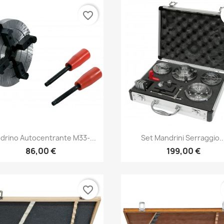
favorite_border
Anteprima
Anteprima


drino Autocentrante M33-...
Set Mandrini Serraggio..
86,00 €
199,00 €
favorite_border