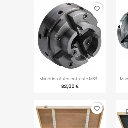
favorite_border
Anteprima

Mandrino Autocentrante M33...
Man
82,00 €
favorite_border