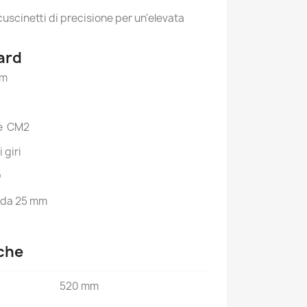
uscinetti di precisione per un'elevata
ard
mm
te CM2
 giri
D
 da 25 mm
iche
520 mm