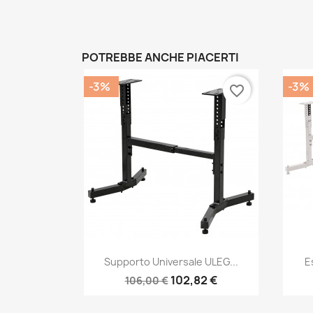
POTREBBE ANCHE PIACERTI
-3%
-3%
favorite_border
Anteprima

Supporto Universale ULEG...
E
102,82 €
106,00 €