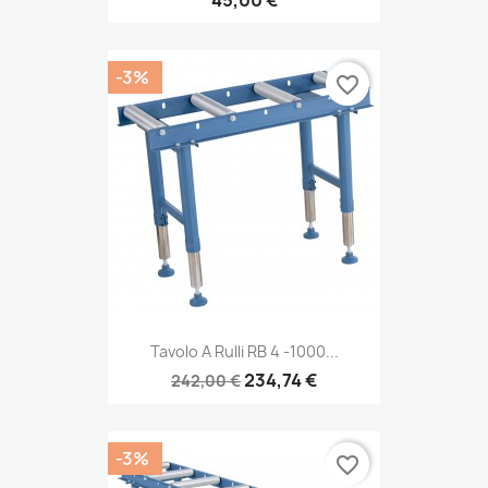
45,00 €
-3%
favorite_border
Tavolo A Rulli RB 4 -1000...
234,74 €
242,00 €
-3%
favorite_border