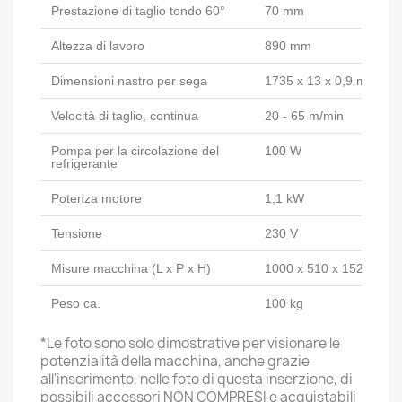
Prestazione di taglio tondo 60°
70 mm
Altezza di lavoro
890 mm
Dimensioni nastro per sega
1735 x 13 x 0,9 mm
Velocità di taglio, continua
20 - 65 m/min
Pompa per la circolazione del
100 W
refrigerante
Potenza motore
1,1 kW
Tensione
230 V
Misure macchina (L x P x H)
1000 x 510 x 1520 mm
Peso ca.
100 kg
*Le foto sono solo dimostrative per visionare le
potenzialità della macchina, anche grazie
all'inserimento, nelle foto di questa inserzione, di
possibili accessori NON COMPRESI e acquistabili