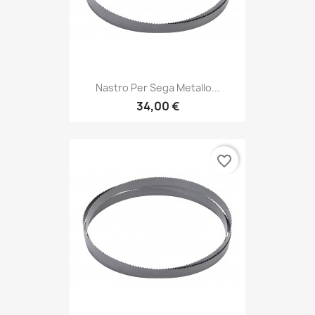
Nastro Per Sega Metallo...
34,00 €
favorite_border