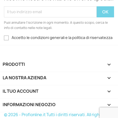
Puoi annullare l'iscrizione in ogni momento. A questo scopo, cerca le
info di contatto nelle note legali.
Accetto le condizioni generali e la politica di riservatezza
PRODOTTI

LA NOSTRA AZIENDA

IL TUO ACCOUNT

INFORMAZIONI NEGOZIO
keyboard_arrow_down
© 2026 - Profionline.it Tutti i diritti riservati. All rights