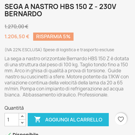
SEGA A NASTRO HBS 150 Z - 230V
BERNARDO
1.270,00 €
1.206,50 €
RISPARMIA 5%
(IVA 22% ESCLUSA) Spese di logistica e trasporto escluse
La sega a nastro orizzontale Bernardo HBS 150 Z è dotata
di una struttura dal peso di 100 kg. Taglio tondo fino a 150
mm. Arco in ghisa di qualità a prova di torsione. Guide
nastro su cuscinetti a sfere. Motore potente da 1.1KW con
variazione continua della velocità della lama da 20 a 65
m/min. Pompa con impianto di refrigerazione ad acqua
bianca. Abbassamento idraulico. Professionale.
Quantità

favorite_border
AGGIUNGI AL CARRELLO

Disponibile