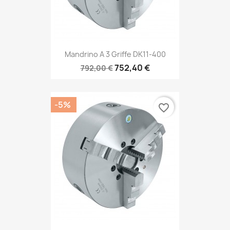
Mandrino A 3 Griffe DK11-400
752,40 €
792,00 €
-5%
favorite_border