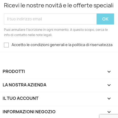
Ricevi le nostre novità e le offerte speciali
Puoi annullare l'iscrizione in ogni momento. A questo scopo, cerca le
info di contatto nelle note legali.
Accetto le condizioni generali e la politica di riservatezza
PRODOTTI

LA NOSTRA AZIENDA

IL TUO ACCOUNT

INFORMAZIONI NEGOZIO
keyboard_arrow_down