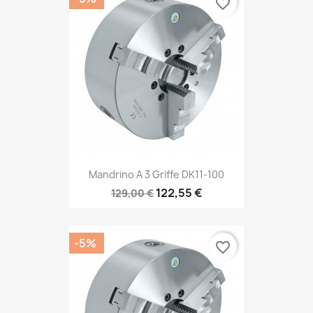
favorite_border
Mandrino A 3 Griffe DK11-100
122,55 €
129,00 €
-5%
favorite_border