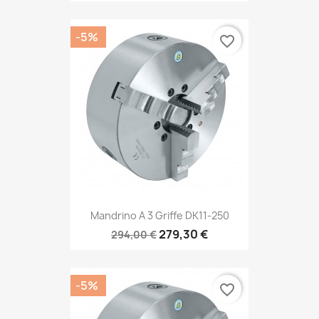
-5%
favorite_border
Mandrino A 3 Griffe DK11-250
279,30 €
294,00 €
-5%
favorite_border