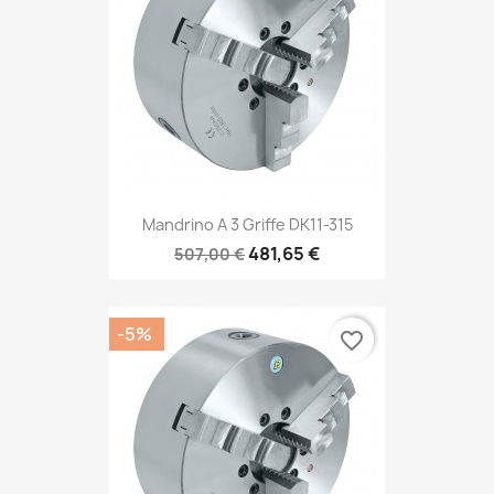
Mandrino A 3 Griffe DK11-315
481,65 €
507,00 €
-5%
favorite_border