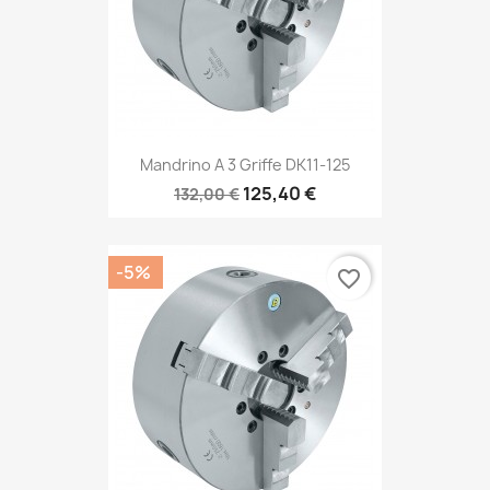
Mandrino A 3 Griffe DK11-125
125,40 €
132,00 €
-5%
favorite_border