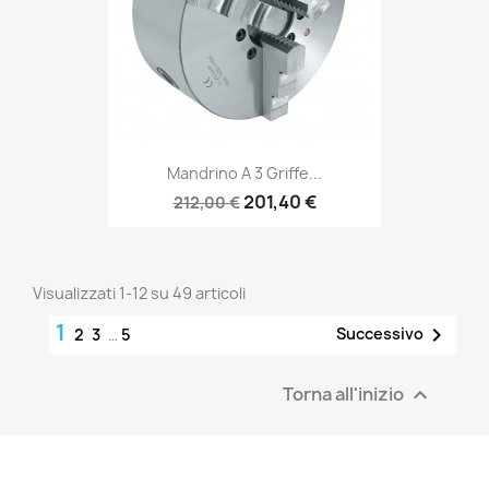
Mandrino A 3 Griffe...
201,40 €
212,00 €
Visualizzati 1-12 su 49 articoli
1

Successivo
2
3
…
5
Torna all'inizio
