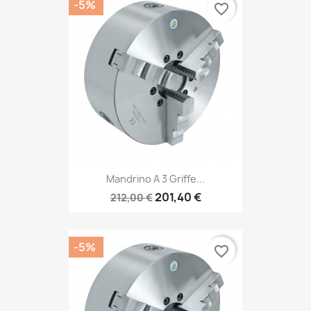
-5%
favorite_border
Mandrino A 3 Griffe...
201,40 €
212,00 €
-5%
favorite_border