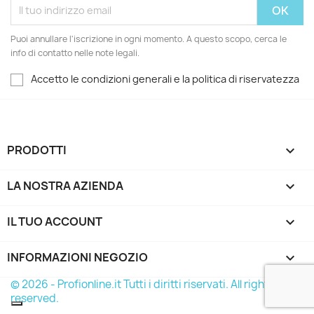
Puoi annullare l'iscrizione in ogni momento. A questo scopo, cerca le
info di contatto nelle note legali.
Accetto le condizioni generali e la politica di riservatezza
PRODOTTI

LA NOSTRA AZIENDA

IL TUO ACCOUNT

INFORMAZIONI NEGOZIO
keyboard_arrow_down
© 2026 - Profionline.it Tutti i diritti riservati. All rights
reserved.