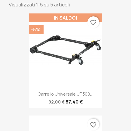
Visualizzati 1-5 su 5 articoli
IN SALDO!
favorite_border
-5%
Carrello Universale UF 300...
87,40 €
92,00 €
favorite_border