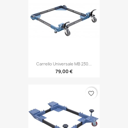
Carrello Universale MB 230...
79,00 €
favorite_border