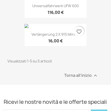
Universalfahrwerk UFW 600
116,00 €
favorite_border
Verlängerung 2 X 915 Mm F....
16,00 €
Visualizzati 1-5 su 5 articoli
Torna all'inizio

Ricevi le nostre novità e le offerte speciali