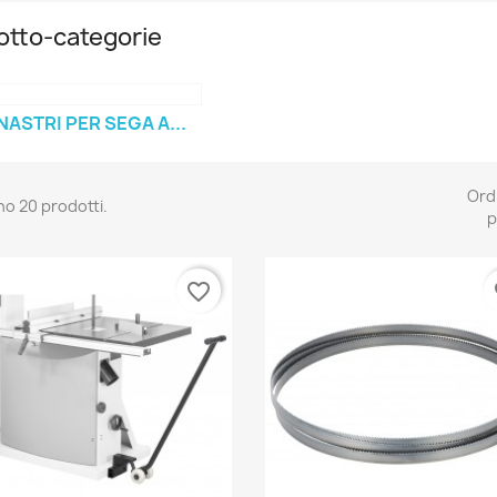
otto-categorie
NASTRI PER SEGA A...
Ord
no 20 prodotti.
p
favorite_border
fa