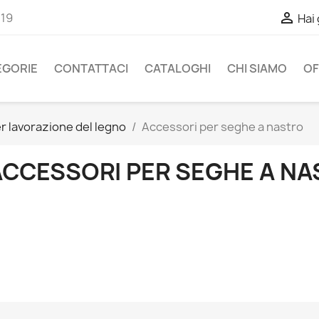

-19
Hai
EGORIE
CONTATTACI
CATALOGHI
CHI SIAMO
OF
r lavorazione del legno
Accessori per seghe a nastro
ACCESSORI PER SEGHE A N