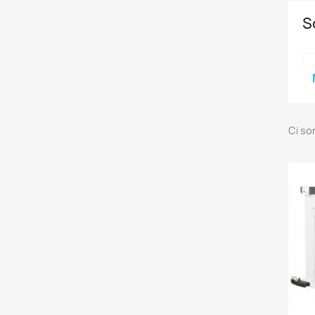
S
Ci so