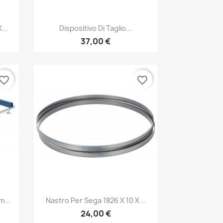
Anteprima

...
Dispositivo Di Taglio...
37,00 €
vorite_border
favorite_border
Anteprima

...
Nastro Per Sega 1826 X 10 X...
24,00 €