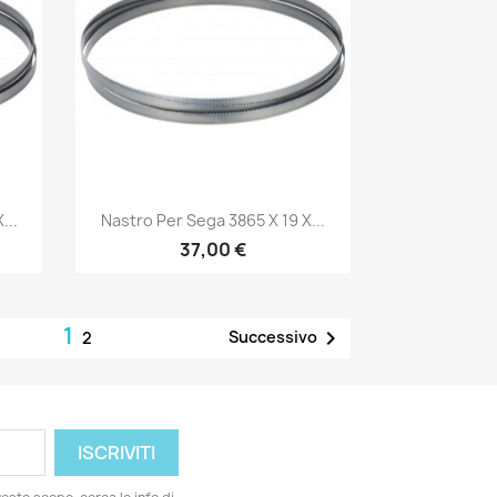
Anteprima

...
Nastro Per Sega 3865 X 19 X...
37,00 €
1

Successivo
2