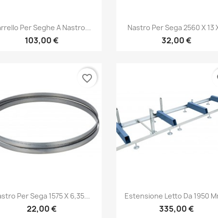
Anteprima
Anteprima


rrello Per Seghe A Nastro...
Nastro Per Sega 2560 X 13 X
103,00 €
32,00 €
favorite_border
fa
Anteprima
Anteprima


stro Per Sega 1575 X 6,35...
Estensione Letto Da 1950 Mm
22,00 €
335,00 €