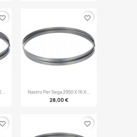
vorite_border
favorite_border
Anteprima

...
Nastro Per Sega 2950 X 16 X...
28,00 €
vorite_border
favorite_border