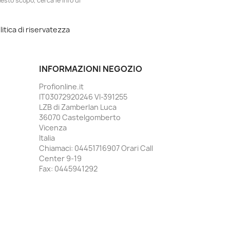
esto scopo, cerca le info di
litica di riservatezza
INFORMAZIONI NEGOZIO
Profionline.it
IT03072920246 VI-391255
LZB di Zamberlan Luca
36070 Castelgomberto
Vicenza
Italia
Chiamaci:
04451716907 Orari Call
Center 9-19
Fax:
0445941292