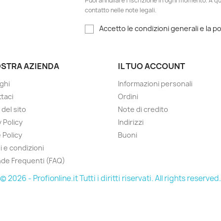
Puoi annullare l'iscrizione in ogni momento. A qu
contatto nelle note legali.
Accetto le condizioni generali e la po
OSTRA AZIENDA
IL TUO ACCOUNT
ghi
Informazioni personali
taci
Ordini
del sito
Note di credito
 Policy
Indirizzi
 Policy
Buoni
i e condizioni
de Frequenti (FAQ)
© 2026 - Profionline.it Tutti i diritti riservati. All rights reserved.