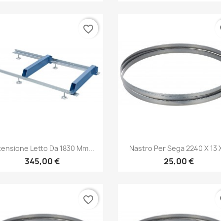
favorite_border
fa
Anteprima
Anteprima


tensione Letto Da 1830 Mm...
Nastro Per Sega 2240 X 13 X
345,00 €
25,00 €
favorite_border
fa