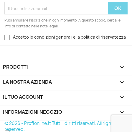
Puoi annullare l'iscrizione in ogni momento. A questo scopo, cerca le
info di contatto nelle note legali.
Accetto le condizioni generali e la politica di riservatezza
PRODOTTI

LA NOSTRA AZIENDA

IL TUO ACCOUNT

INFORMAZIONI NEGOZIO
keyboard_arrow_down
© 2026 - Profionline.it Tutti i diritti riservati. All rights
reserved.