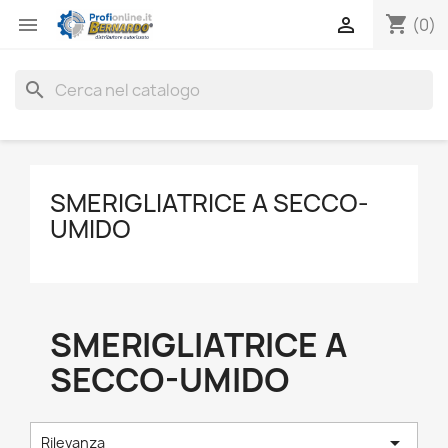
shopping_cart


(0)
search
SMERIGLIATRICE A SECCO-
UMIDO
SMERIGLIATRICE A
SECCO-UMIDO

Rilevanza