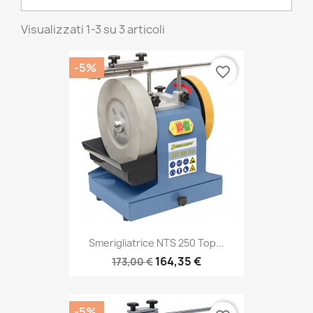
Visualizzati 1-3 su 3 articoli
-5%
favorite_border
Smerigliatrice NTS 250 Top...
164,35 €
173,00 €
-5%