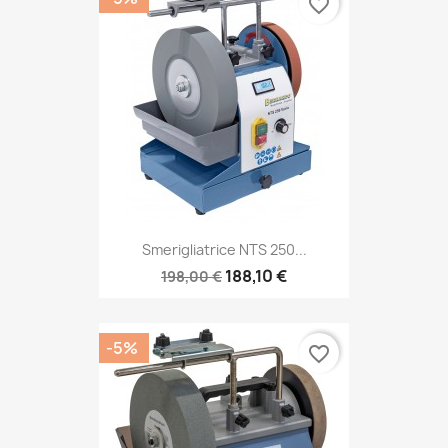
favorite_border
Smerigliatrice NTS 250...
188,10 €
198,00 €
-5%
favorite_border