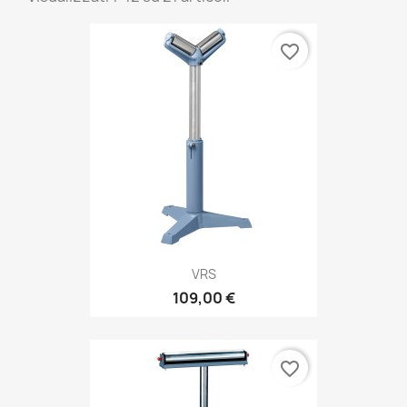
favorite_border
VRS
109,00 €
favorite_border