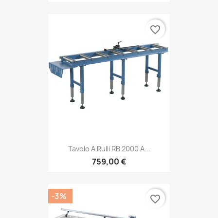
favorite_border
Tavolo A Rulli RB 2000 A...
759,00 €
-3%
favorite_border