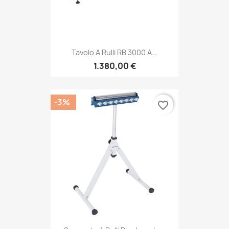
Tavolo A Rulli RB 3000 A...
1.380,00 €
-3%
favorite_border