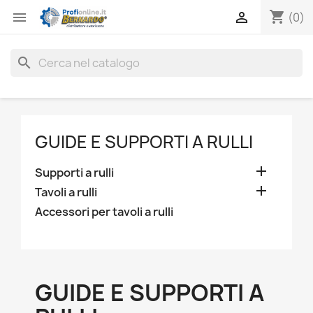
shopping_cart


(0)
search
GUIDE E SUPPORTI A RULLI

Supporti a rulli

Tavoli a rulli
Accessori per tavoli a rulli
GUIDE E SUPPORTI A