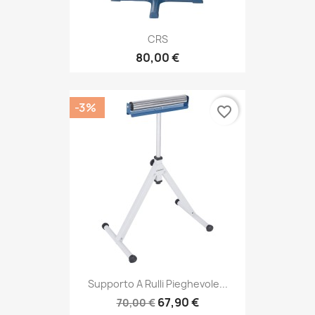
CRS
80,00 €
-3%
favorite_border
Supporto A Rulli Pieghevole...
67,90 €
70,00 €