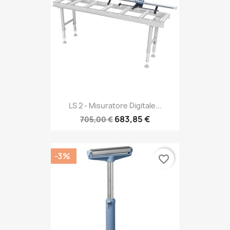
LS 2 - Misuratore Digitale...
683,85 €
705,00 €
-3%
favorite_border