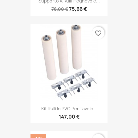
Supporto A Rulli Pieghevole...
75,66 €
78,00 €
favorite_border
Kit Rulli In PVC Per Tavolo...
147,00 €