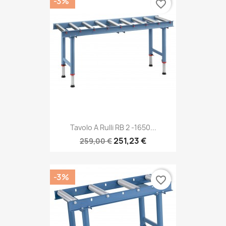
-3%
favorite_border
Tavolo A Rulli RB 2 -1650...
251,23 €
259,00 €
-3%
favorite_border