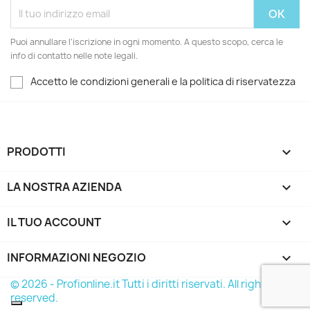
Puoi annullare l'iscrizione in ogni momento. A questo scopo, cerca le
info di contatto nelle note legali.
Accetto le condizioni generali e la politica di riservatezza
PRODOTTI

LA NOSTRA AZIENDA

IL TUO ACCOUNT

INFORMAZIONI NEGOZIO
keyboard_arrow_down
© 2026 - Profionline.it Tutti i diritti riservati. All rights
reserved.