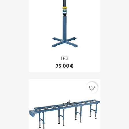
LRS
75,00 €
favorite_border