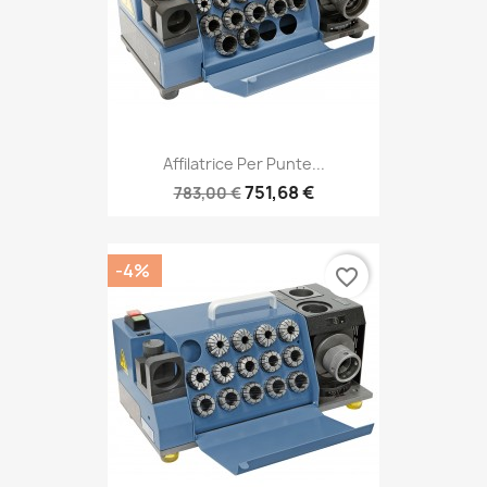
Affilatrice Per Punte...
751,68 €
783,00 €
-4%
favorite_border