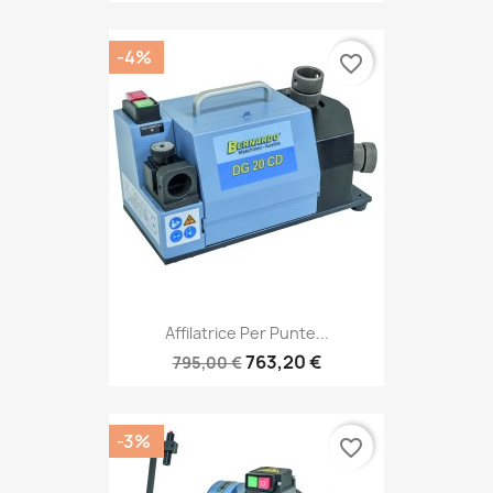
-4%
favorite_border
Affilatrice Per Punte...
763,20 €
795,00 €
-3%
favorite_border