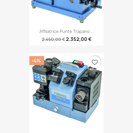
Affilatrice Punte Trapano...
2.352,00 €
2.450,00 €
-4%
favorite_border