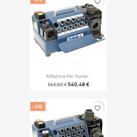
favorite_border
Affilatrice Per Punte...
540,48 €
563,00 €
-4%
favorite_border