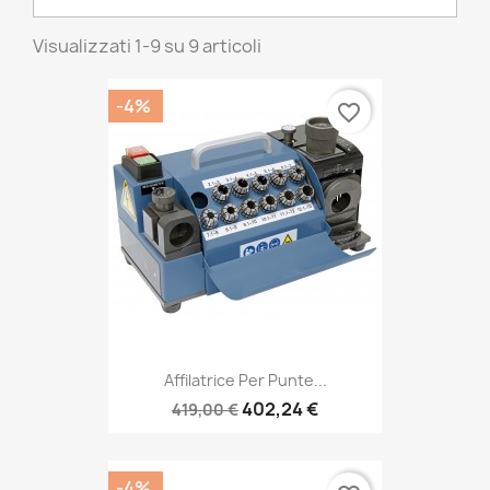
Visualizzati 1-9 su 9 articoli
-4%
favorite_border
Affilatrice Per Punte...
402,24 €
419,00 €
-4%