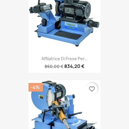
Affilatrice Di Frese Per...
834,20 €
860,00 €
-4%
favorite_border