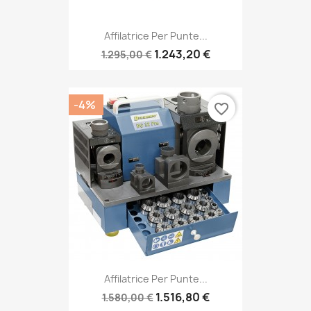
Affilatrice Per Punte...
1.243,20 €
1.295,00 €
-4%
favorite_border
Affilatrice Per Punte...
1.516,80 €
1.580,00 €