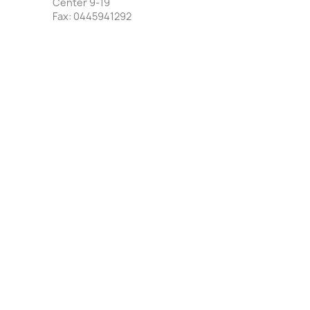
Center 9-19
Fax:
0445941292