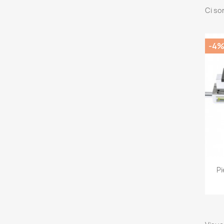
Ci so
-4
Pi