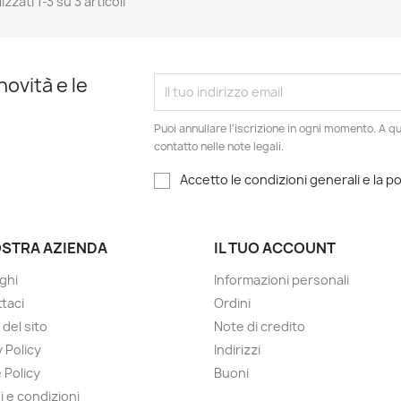
izzati 1-3 su 3 articoli
novità e le
Puoi annullare l'iscrizione in ogni momento. A qu
contatto nelle note legali.
Accetto le condizioni generali e la po
OSTRA AZIENDA
IL TUO ACCOUNT
ghi
Informazioni personali
taci
Ordini
del sito
Note di credito
 Policy
Indirizzi
 Policy
Buoni
i e condizioni