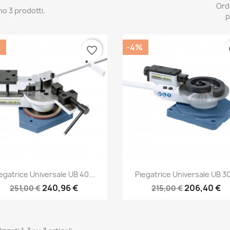
Ord
no 3 prodotti.
p
%
-4%
favorite_border
fa
Anteprima
Anteprima


egatrice Universale UB 40...
Piegatrice Universale UB 30
240,96 €
206,40 €
251,00 €
215,00 €