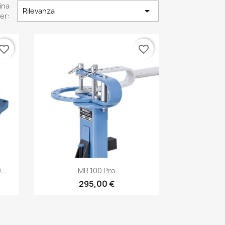
ina

Rilevanza
er:
vorite_border
favorite_border
Anteprima

...
MR 100 Pro
295,00 €