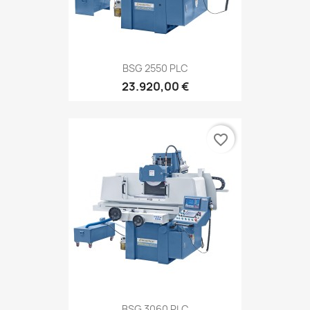
BSG 2550 PLC
23.920,00 €
favorite_border
BSG 3060 PLC