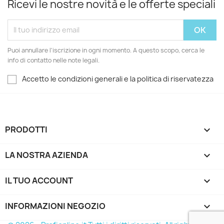
Ricevi le nostre novità e le offerte speciali
Puoi annullare l'iscrizione in ogni momento. A questo scopo, cerca le
info di contatto nelle note legali.
Accetto le condizioni generali e la politica di riservatezza
PRODOTTI

LA NOSTRA AZIENDA

IL TUO ACCOUNT

INFORMAZIONI NEGOZIO
keyboard_arrow_down