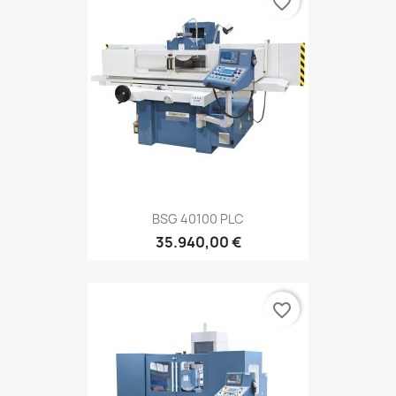
favorite_border
BSG 40100 PLC
35.940,00 €
favorite_border