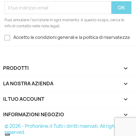
Puoi annullare l'iscrizione in ogni momento. A questo scopo, cerca le
info di contatto nelle note legali.
Accetto le condizioni generali e la politica di riservatezza
PRODOTTI

LA NOSTRA AZIENDA

IL TUO ACCOUNT

INFORMAZIONI NEGOZIO
keyboard_arrow_down
© 2026 - Profionline.it Tutti i diritti riservati. All rights
reserved.