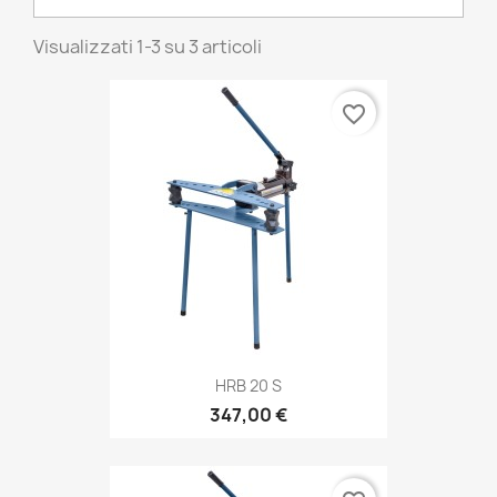
Visualizzati 1-3 su 3 articoli
favorite_border
HRB 20 S
347,00 €