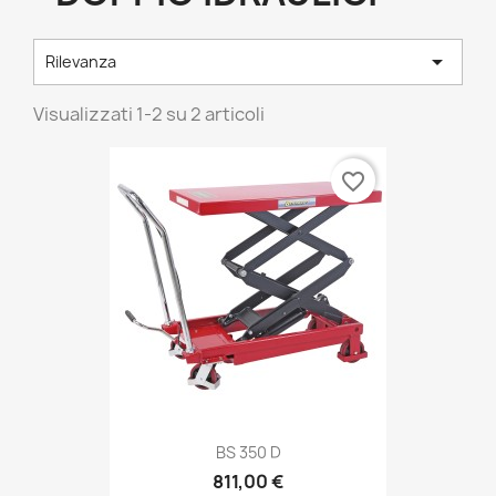

Rilevanza
Visualizzati 1-2 su 2 articoli
favorite_border
BS 350 D
811,00 €