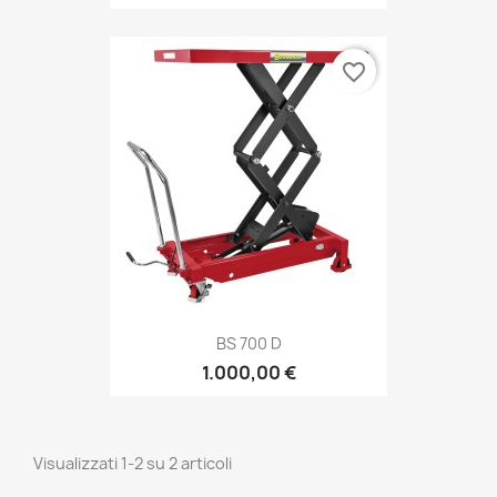
favorite_border
BS 700 D
1.000,00 €
Visualizzati 1-2 su 2 articoli