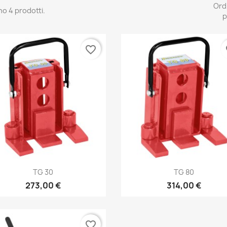
Ord
no 4 prodotti.
p
favorite_border
fa
Anteprima
Anteprima


TG 30
TG 80
273,00 €
314,00 €
favorite_border