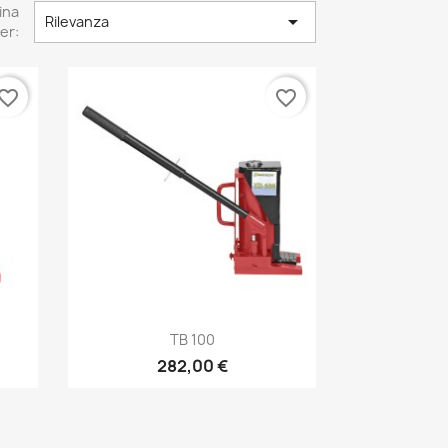
ina

Rilevanza
er:
vorite_border
favorite_border
Anteprima

TB 100
282,00 €