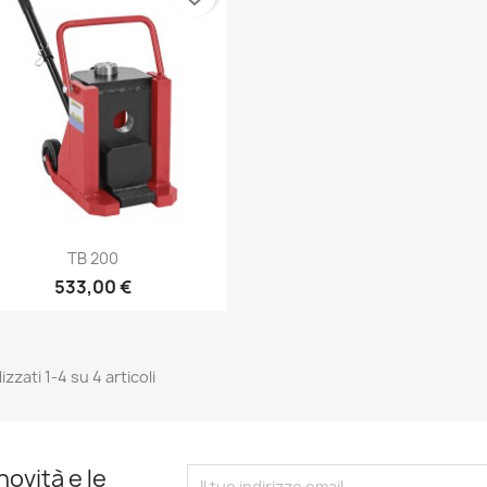
Anteprima

TB 200
533,00 €
izzati 1-4 su 4 articoli
novità e le