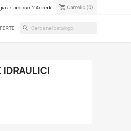
shopping_cart
Carrello
(0)
 già un account? Accedi
search
FERTE
 IDRAULICI