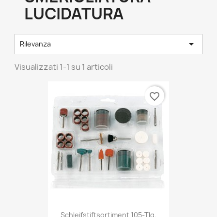
LUCIDATURA

Rilevanza
Visualizzati 1-1 su 1 articoli
favorite_border
Schleifstiftsortiment 105-Tlg.