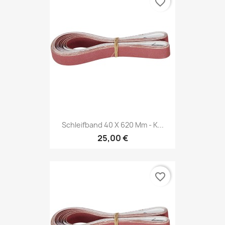
favorite_border
Schleifband 40 X 620 Mm - K...
25,00 €
favorite_border