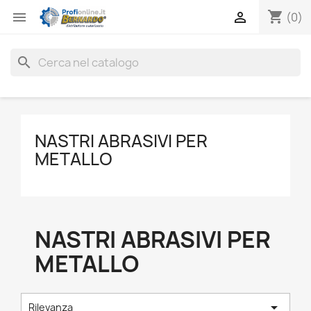
shopping_cart


(0)
search
NASTRI ABRASIVI PER
METALLO
NASTRI ABRASIVI PER
METALLO

Rilevanza