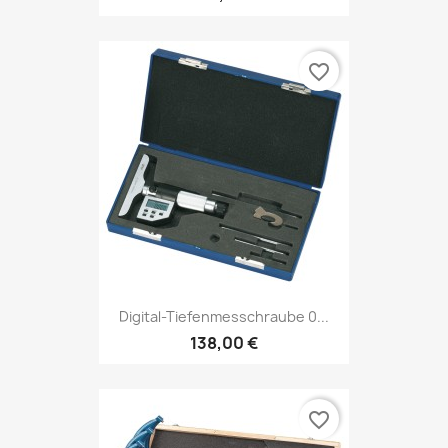
favorite_border
Digital-Tiefenmesschraube 0...
138,00 €
favorite_border