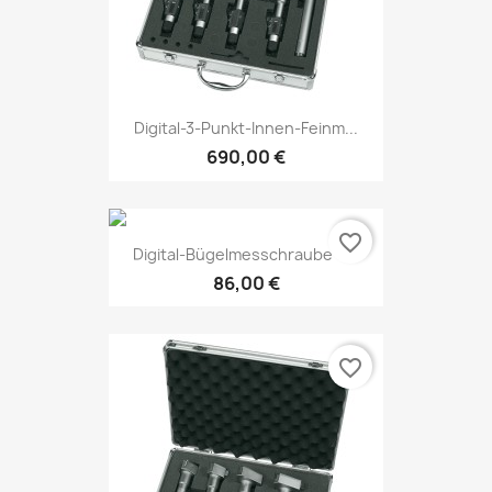
Digital-3-Punkt-Innen-Feinm...
690,00 €
favorite_border
Digital-Bügelmesschraube 0...
86,00 €
favorite_border