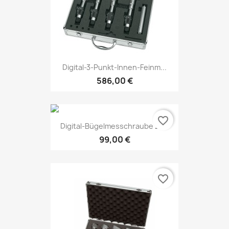
Digital-3-Punkt-Innen-Feinm...
586,00 €
favorite_border
Digital-Bügelmesschraube 25...
99,00 €
favorite_border