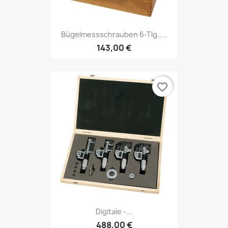
Bügelmessschrauben 6-Tlg.,...
143,00 €
favorite_border
Digitale -...
488,00 €