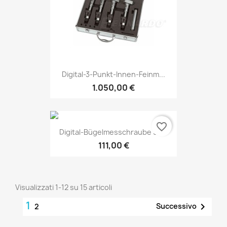
Digital-3-Punkt-Innen-Feinm...
1.050,00 €
favorite_border
Digital-Bügelmesschraube 50...
111,00 €
Visualizzati 1-12 su 15 articoli
1

Successivo
2