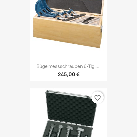
Bügelmessschrauben 6-Tlg.,...
245,00 €
favorite_border