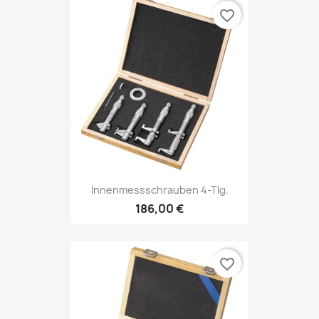
favorite_border
Innenmessschrauben 4-Tlg.
186,00 €
favorite_border