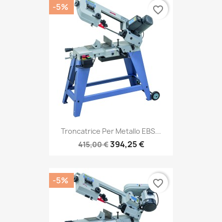
-5%
favorite_border
Troncatrice Per Metallo EBS...
394,25 €
415,00 €
-5%
favorite_border