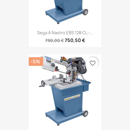
Sega A Nastro EBS 128 CL -...
750,50 €
790,00 €
-5%
favorite_border