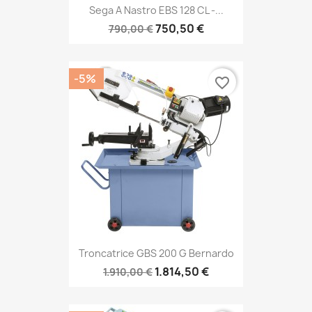
Sega A Nastro EBS 128 CL -...
750,50 €
790,00 €
-5%
favorite_border
Troncatrice GBS 200 G Bernardo
1.814,50 €
1.910,00 €