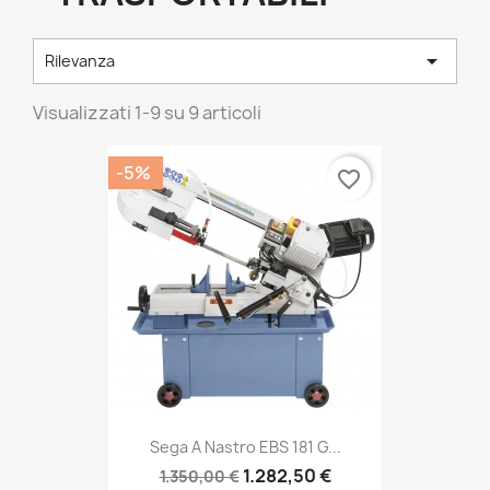

Rilevanza
Visualizzati 1-9 su 9 articoli
-5%
favorite_border
Sega A Nastro EBS 181 G...
1.282,50 €
1.350,00 €