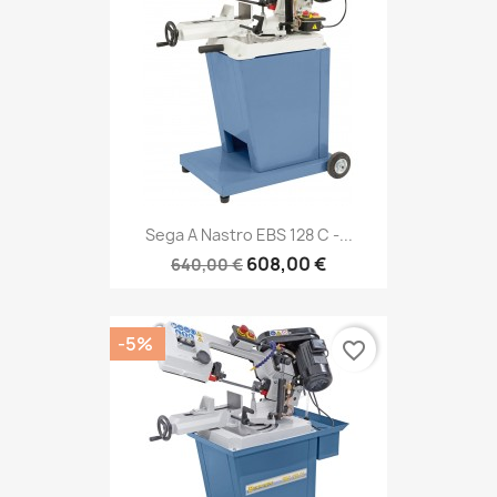
Sega A Nastro EBS 128 C -...
608,00 €
640,00 €
-5%
favorite_border