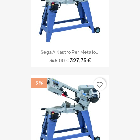
Sega A Nastro Per Metallo...
327,75 €
345,00 €
-5%
favorite_border