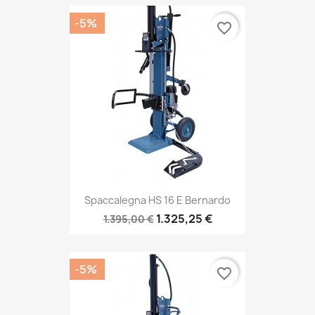
-5%
favorite_border
Spaccalegna HS 16 E Bernardo
1.325,25 €
1.395,00 €
-5%
favorite_border