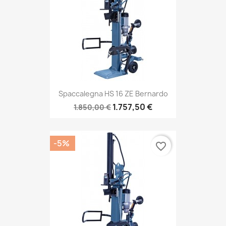
Spaccalegna HS 16 ZE Bernardo
1.757,50 €
1.850,00 €
-5%
favorite_border