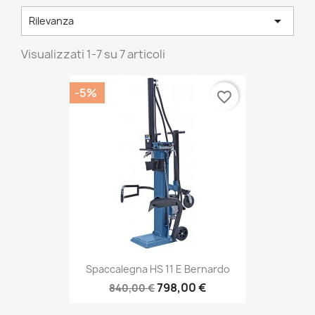

Rilevanza
Visualizzati 1-7 su 7 articoli
-5%
favorite_border
Spaccalegna HS 11 E Bernardo
798,00 €
840,00 €