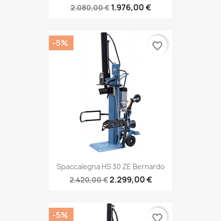
1.976,00 €
2.080,00 €
-5%
favorite_border
Spaccalegna HS 30 ZE Bernardo
2.299,00 €
2.420,00 €
-5%
favorite_border