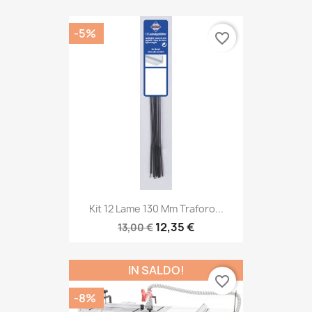
-5%
favorite_border
Kit 12 Lame 130 Mm Traforo...
12,35 €
13,00 €
IN SALDO!
favorite_border
-8%