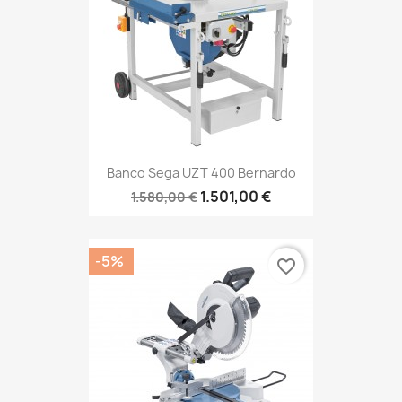
Banco Sega UZT 400 Bernardo
1.501,00 €
1.580,00 €
-5%
favorite_border