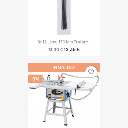
Kit 12 Lame 130 Mm Traforo...
12,35 €
13,00 €
IN SALDO!
favorite_border
-8%