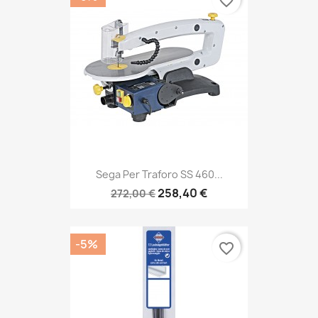
favorite_border
Sega Per Traforo SS 460...
258,40 €
272,00 €
-5%
favorite_border