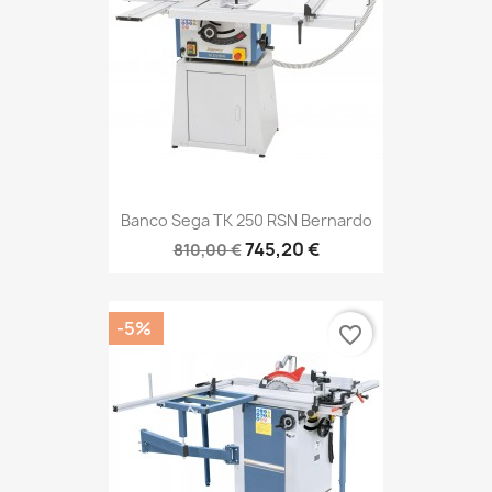
Banco Sega TK 250 RSN Bernardo
745,20 €
810,00 €
-5%
favorite_border