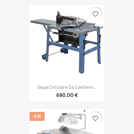
favorite_border
Sega Circolare Da Cantiere...
690,00 €
-5%
favorite_border