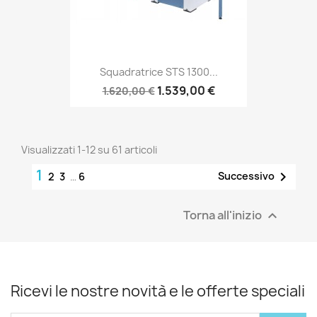
Squadratrice STS 1300...
1.539,00 €
1.620,00 €
Visualizzati 1-12 su 61 articoli
1

Successivo
2
3
…
6
Torna all'inizio

Ricevi le nostre novità e le offerte speciali