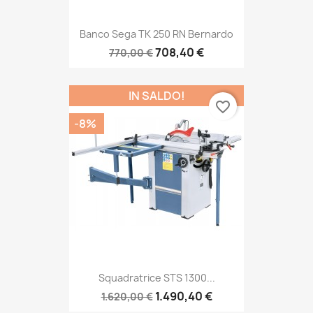
Banco Sega TK 250 RN Bernardo
708,40 €
770,00 €
IN SALDO!
favorite_border
-8%
Squadratrice STS 1300...
1.490,40 €
1.620,00 €