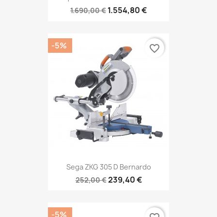
1.554,80 €
1.690,00 €
-5%
favorite_border
Sega ZKG 305 D Bernardo
239,40 €
252,00 €
-5%