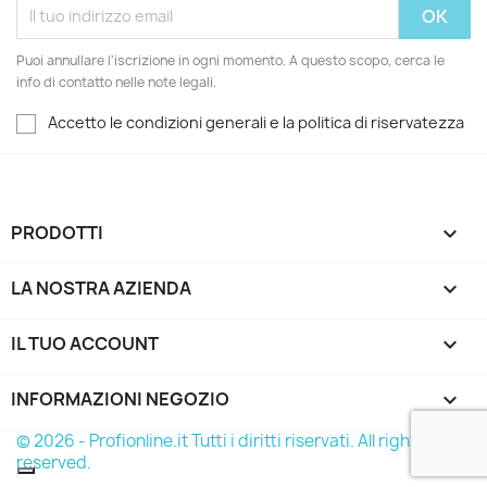
Puoi annullare l'iscrizione in ogni momento. A questo scopo, cerca le
info di contatto nelle note legali.
Accetto le condizioni generali e la politica di riservatezza
PRODOTTI

LA NOSTRA AZIENDA

IL TUO ACCOUNT

INFORMAZIONI NEGOZIO
keyboard_arrow_down
© 2026 - Profionline.it Tutti i diritti riservati. All rights
reserved.