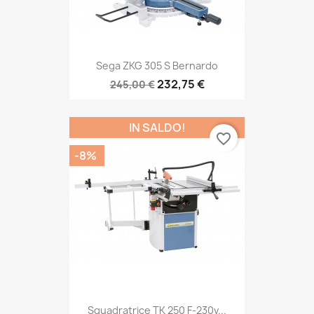
Sega ZKG 305 S Bernardo
232,75 €
245,00 €
IN SALDO!
favorite_border
-8%
Squadratrice TK 250 F-230v...