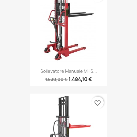
Sollevatore Manuale MHS...
1.484,10 €
1.530,00 €
favorite_border