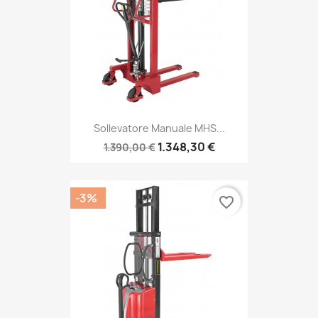
Sollevatore Manuale MHS...
1.348,30 €
1.390,00 €
-3%
favorite_border