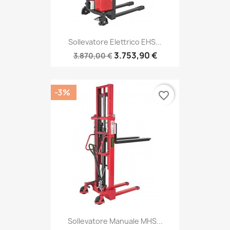
Sollevatore Elettrico EHS...
3.753,90 €
3.870,00 €
-3%
favorite_border
Sollevatore Manuale MHS...