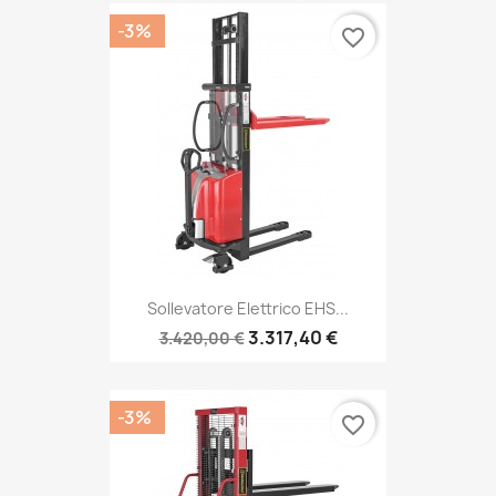
-3%
favorite_border
Sollevatore Elettrico EHS...
3.317,40 €
3.420,00 €
-3%
favorite_border