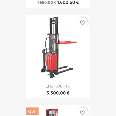
1.600,50 €
1.650,00 €
favorite_border
EHS 1000 - 1,6
3.300,00 €
-3%
favorite_border