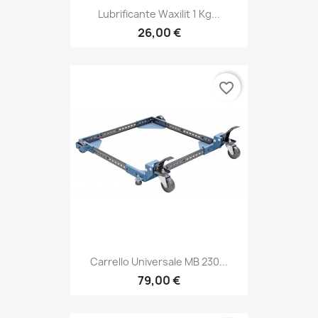
Lubrificante Waxilit 1 Kg...
26,00 €
favorite_border
Carrello Universale MB 230...
79,00 €