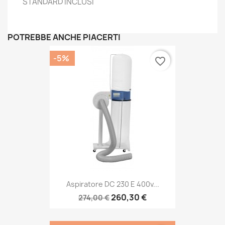
STANDARD INCLUSI"
POTREBBE ANCHE PIACERTI
-5%
favorite_border
Aspiratore DC 230 E 400v...
260,30 €
274,00 €