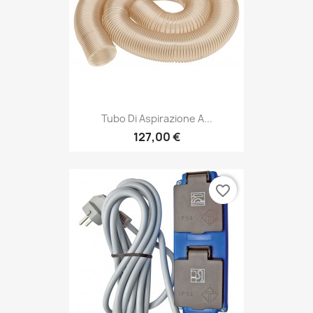
Tubo Di Aspirazione A...
127,00 €
favorite_border