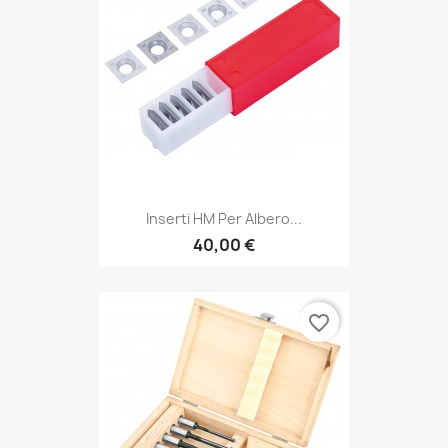
Inserti HM Per Albero...
40,00 €
favorite_border