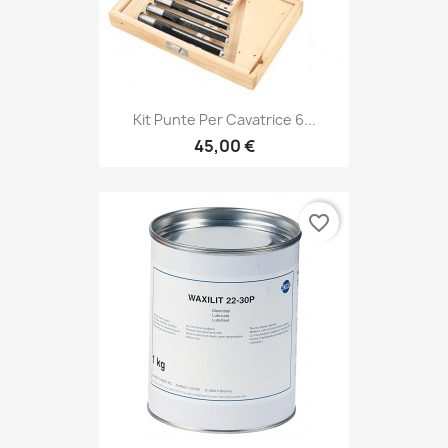
Kit Punte Per Cavatrice 6...
45,00 €
favorite_border