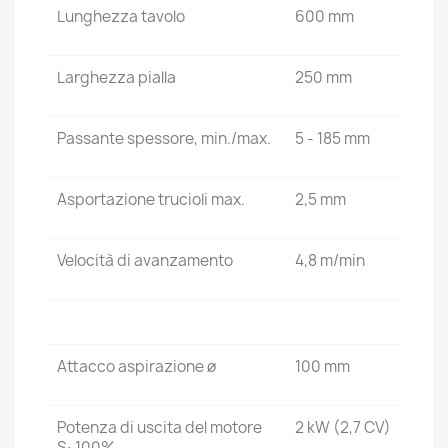
Lunghezza tavolo
600 mm
Larghezza pialla
250 mm
Passante spessore, min./max.
5 - 185 mm
Asportazione trucioli max.
2,5 mm
Velocità di avanzamento
4,8 m/min
Attacco aspirazione ø
100 mm
Potenza di uscita del motore
2 kW (2,7 CV)
S
100%