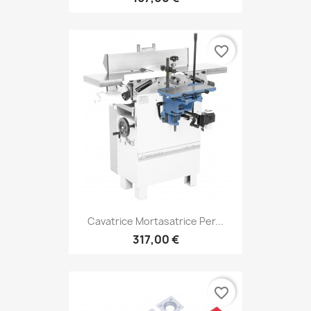
favorite_border
Cavatrice Mortasatrice Per...
317,00 €
favorite_border