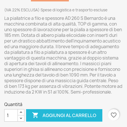
(IVA 22% ESCLUSA) Spese di logistica e trasporto escluse
La piallatrice a filo e spessore AD 260 S Bernardo è una
macchina combinata di alta qualità, TOP di gamma, con
uno spessore di lavorazione per la pialla a spessore di ben
185 mm. Dotata di albero pialla elicoidale con inserti duri
per un drastico abbattimento dell'inquinamento acustico
ed una maggiore durata. Il breve tempo di adeguamento
da piallatura a filo a piallatura a spessore è un altro
vantaggio di questa macchina, grazie al doppio sistema
di apertura dei tavoli di allineamento. I massicci piani
superiori in ghisa si allineano con precisione e forniscono
una lunghezza del tavolo di ben 1090 mm. Per il tavolo a
spessore dispone di una massiccia guida centrale. Peso
di ben 173 kg per assenza di vibrazioni. Potente motore ad
induzione da 2 KW in S1 al 100%. Semi-professionale.
Quantità

favorite_border
AGGIUNGI AL CARRELLO