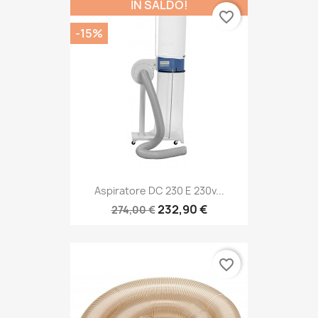
IN SALDO!
favorite_border
-15%
Aspiratore DC 230 E 230v...
232,90 €
274,00 €
favorite_border