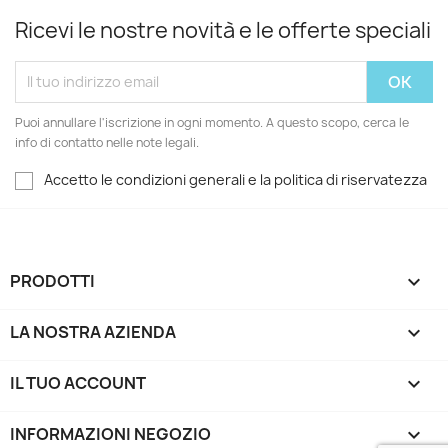
Ricevi le nostre novità e le offerte speciali
Puoi annullare l'iscrizione in ogni momento. A questo scopo, cerca le
info di contatto nelle note legali.
Accetto le condizioni generali e la politica di riservatezza
PRODOTTI

LA NOSTRA AZIENDA

IL TUO ACCOUNT

INFORMAZIONI NEGOZIO
keyboard_arrow_down