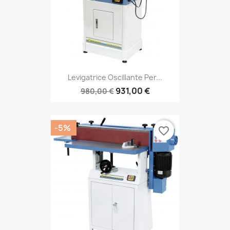
Levigatrice Oscillante Per...
931,00 €
980,00 €
-5%
favorite_border