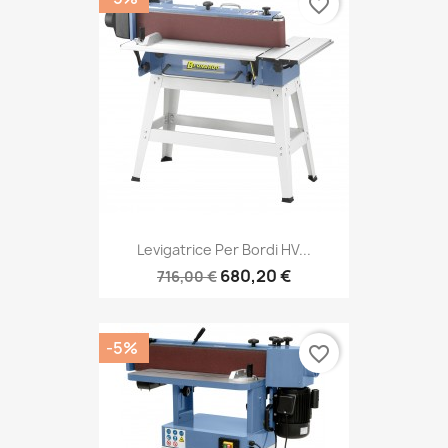
favorite_border
Levigatrice Per Bordi HV...
680,20 €
716,00 €
-5%
favorite_border