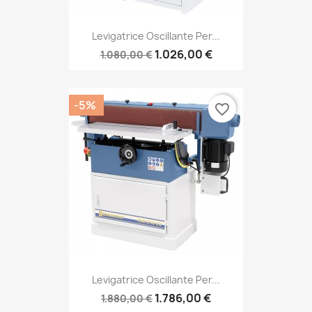
Levigatrice Oscillante Per...
1.026,00 €
1.080,00 €
-5%
favorite_border
Levigatrice Oscillante Per...
1.786,00 €
1.880,00 €