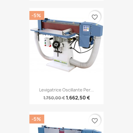
-5%
favorite_border
Levigatrice Oscillante Per...
1.662,50 €
1.750,00 €
-5%
favorite_border