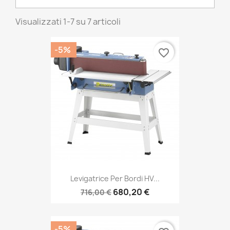
Visualizzati 1-7 su 7 articoli
-5%
favorite_border
Levigatrice Per Bordi HV...
680,20 €
716,00 €
-5%