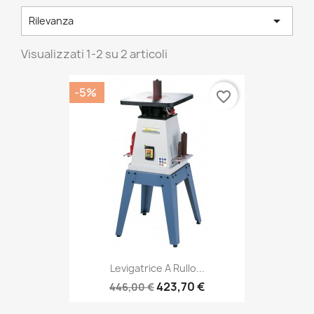

Rilevanza
Visualizzati 1-2 su 2 articoli
-5%
favorite_border
Levigatrice A Rullo...
423,70 €
446,00 €