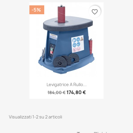
-5%
favorite_border
Levigatrice A Rullo...
174,80 €
184,00 €
Visualizzati 1-2 su 2 articoli