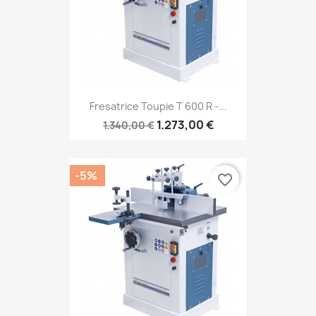
Fresatrice Toupie T 600 R -...
1.273,00 €
1.340,00 €
-5%
favorite_border