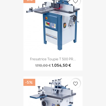
favorite_border
Fresatrice Toupie T 500 PR...
1.054,50 €
1.110,00 €
-5%
favorite_border