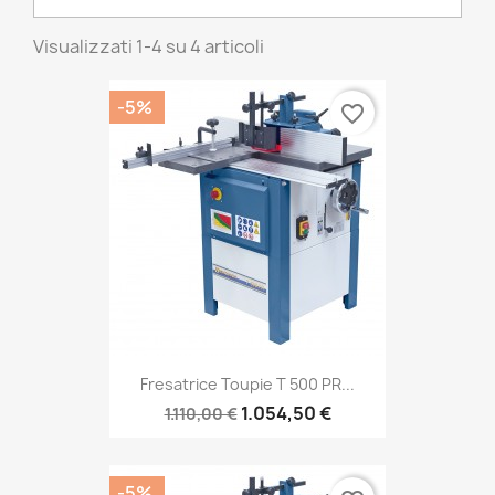
Visualizzati 1-4 su 4 articoli
-5%
favorite_border
Fresatrice Toupie T 500 PR...
1.054,50 €
1.110,00 €
-5%