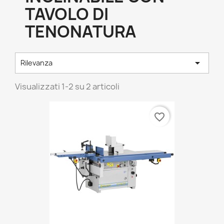
TAVOLO DI
TENONATURA

Rilevanza
Visualizzati 1-2 su 2 articoli
favorite_border