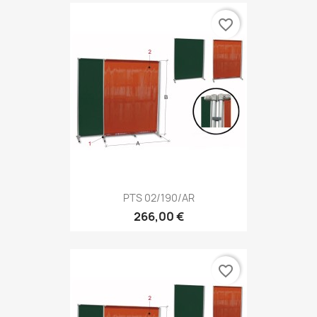
favorite_border
PTS 02/190/AR
266,00 €
favorite_border