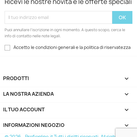
Ricevi le nostre novità e le offerte speciali
Puoi annullare l'iscrizione in ogni momento. A questo scopo, cerca le
info di contatto nelle note legali.
Accetto le condizioni generali e la politica di riservatezza
PRODOTTI

LA NOSTRA AZIENDA

IL TUO ACCOUNT

INFORMAZIONI NEGOZIO
keyboard_arrow_down
© 2026 - Profionline.it Tutti i diritti riservati. All rights