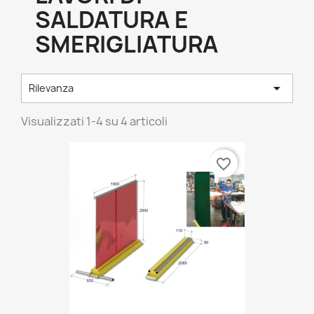
SALDATURA E
SMERIGLIATURA

Rilevanza
Visualizzati 1-4 su 4 articoli
favorite_border