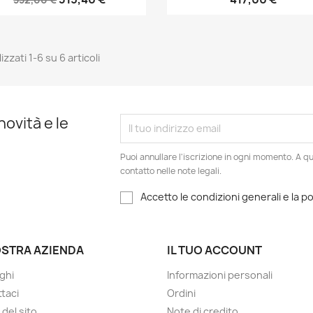
izzati 1-6 su 6 articoli
novità e le
Puoi annullare l'iscrizione in ogni momento. A qu
contatto nelle note legali.
Accetto le condizioni generali e la po
OSTRA AZIENDA
IL TUO ACCOUNT
ghi
Informazioni personali
taci
Ordini
del sito
Note di credito