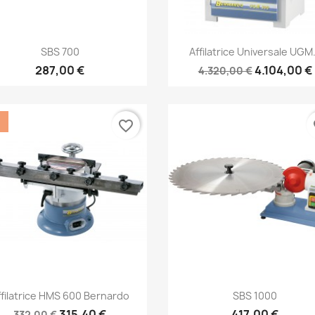
Anteprima
Anteprima


SBS 700
Affilatrice Universale UGM.
287,00 €
4.104,00 €
4.320,00 €
%
favorite_border
fa
Anteprima
Anteprima


ffilatrice HMS 600 Bernardo
SBS 1000
315,40 €
417,00 €
332,00 €