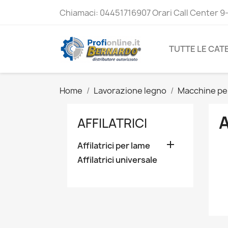
Chiamaci:
04451716907 Orari Call Center 9
TUTTE LE CAT
Home
Lavorazione legno
Macchine per
A
AFFILATRICI

Affilatrici per lame
Affilatrici universale