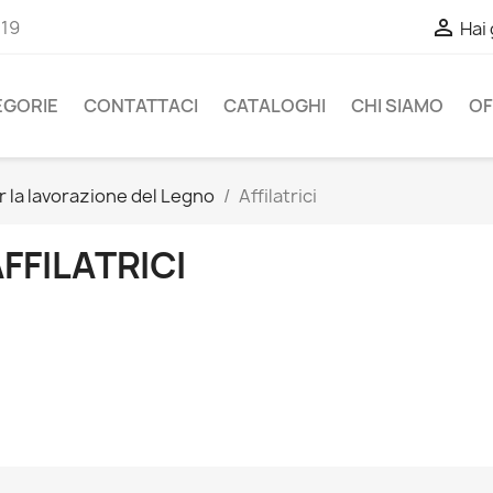

-19
Hai
EGORIE
CONTATTACI
CATALOGHI
CHI SIAMO
OF
 la lavorazione del Legno
Affilatrici
FFILATRICI