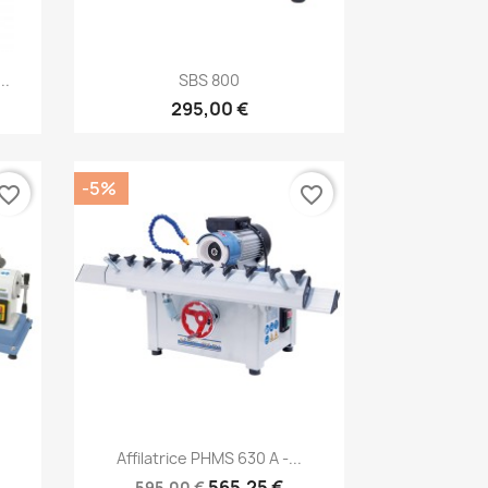
Anteprima

..
SBS 800
295,00 €
-5%
vorite_border
favorite_border
Anteprima

Affilatrice PHMS 630 A -...
565,25 €
595,00 €