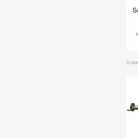
S
Ci so