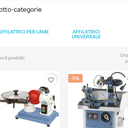
otto-categorie
AFFILATRICI PER LAME
AFFILATRICI
UNIVERSALE
Ord
no 6 prodotti.
p
-5%
favorite_border
fa