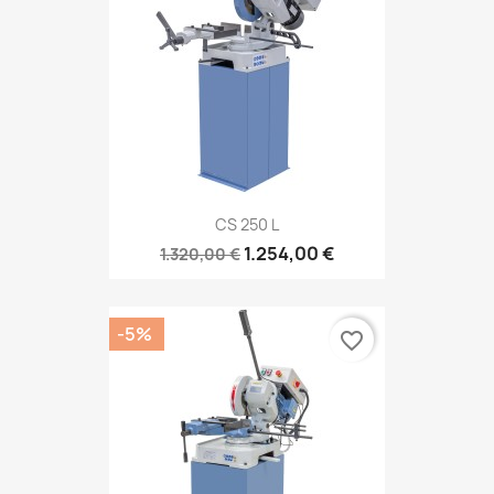
CS 250 L
1.254,00 €
1.320,00 €
-5%
favorite_border