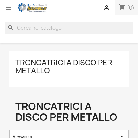
shopping_cart


(0)
search
TRONCATRICI A DISCO PER
METALLO
TRONCATRICI A
DISCO PER METALLO

Rilevanza