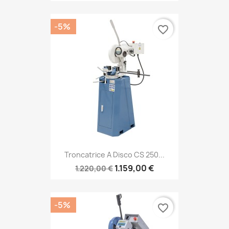
-5%
favorite_border
Troncatrice A Disco CS 250...
1.159,00 €
1.220,00 €
-5%
favorite_border