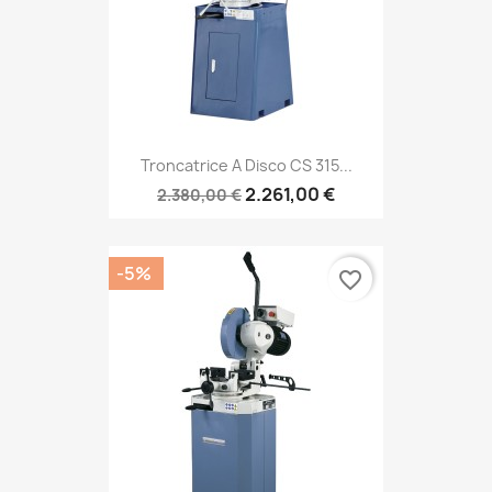
Troncatrice A Disco CS 315...
2.261,00 €
2.380,00 €
-5%
favorite_border