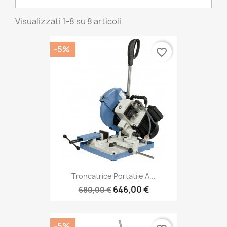
Visualizzati 1-8 su 8 articoli
-5%
favorite_border
Troncatrice Portatile A...
646,00 €
680,00 €
-5%