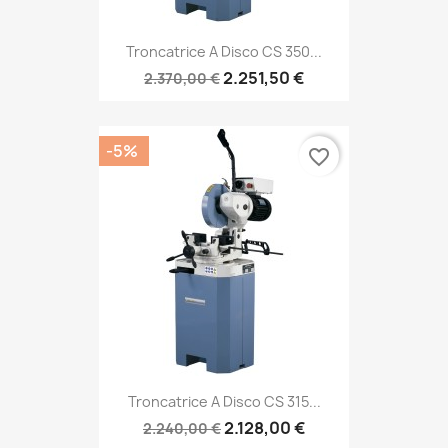
Troncatrice A Disco CS 350...
2.251,50 €
2.370,00 €
-5%
favorite_border
Troncatrice A Disco CS 315...
2.128,00 €
2.240,00 €