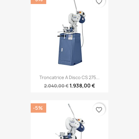
favorite_border
Troncatrice A Disco CS 275...
1.938,00 €
2.040,00 €
-5%
favorite_border