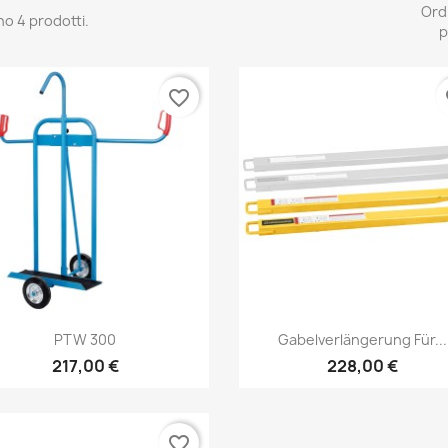
Ord
no 4 prodotti.
p
favorite_border
fa
Anteprima
Anteprima


PTW 300
Gabelverlängerung Für...
217,00 €
228,00 €
favorite_border