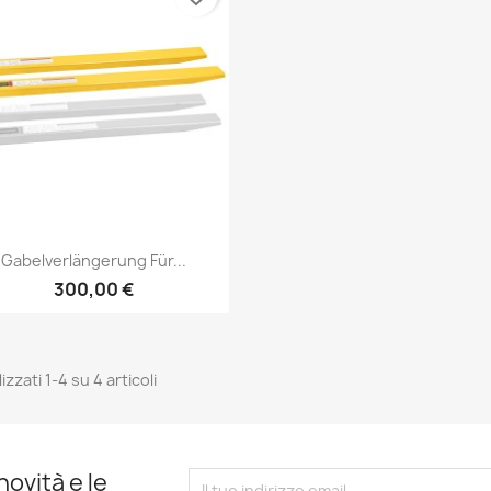
Anteprima

Gabelverlängerung Für...
300,00 €
izzati 1-4 su 4 articoli
novità e le