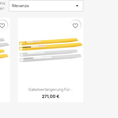
ina

Rilevanza
er:
vorite_border
favorite_border
Anteprima

Gabelverlängerung Für...
271,00 €