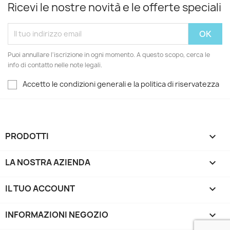
Ricevi le nostre novità e le offerte speciali
Puoi annullare l'iscrizione in ogni momento. A questo scopo, cerca le
info di contatto nelle note legali.
Accetto le condizioni generali e la politica di riservatezza
PRODOTTI

LA NOSTRA AZIENDA

IL TUO ACCOUNT

INFORMAZIONI NEGOZIO
keyboard_arrow_down