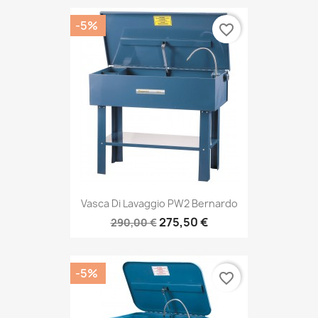
-5%
favorite_border
Vasca Di Lavaggio PW2 Bernardo
275,50 €
290,00 €
-5%
favorite_border