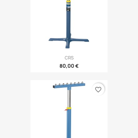
CRS
80,00 €
favorite_border