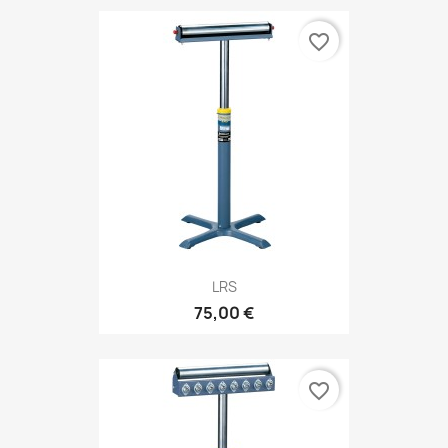
favorite_border
LRS
75,00 €
favorite_border