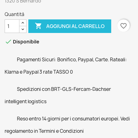
1320 S Bernardo
Quantità

favorite_border
AGGIUNGI AL CARRELLO

Disponibile
Pagamenti Sicuri: Bonifico, Paypal, Carte. Rateali:
Klarna e Paypal 3 rate TASSO 0
Spedizioni con BRT-GLS-Fercam-Dachser
intelligent logistics
Reso entro 14 giorni per i consumatori europei. Vedi
regolamento in Termini e Condizioni