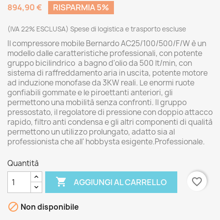
894,90 €
RISPARMIA 5%
(IVA 22% ESCLUSA) Spese di logistica e trasporto escluse
Il compressore mobile Bernardo AC25/100/500/F/W è un
modello dalle caratteristiche professionali, con potente
gruppo bicilindrico a bagno d'olio da 500 lt/min, con
sistema di raffreddamento aria in uscita, potente motore
ad induzione monofase da 3KW reali. Le enormi ruote
gonfiabili gommate e le piroettanti anteriori, gli
permettono una mobilità senza confronti. Il gruppo
pressostato, il regolatore di pressione con doppio attacco
rapido, filtro anti condensa e gli altri componenti di qualità
permettono un utilizzo prolungato, adatto sia al
professionista che all' hobbysta esigente.Professionale.
Quantità

favorite_border
AGGIUNGI AL CARRELLO

Non disponibile