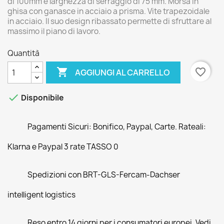
di 100mm e larghezza di serraggio di 75 mm. Morsa in
ghisa con ganasce in acciaio a prisma. Vite trapezoidale
in acciaio. Il suo design ribassato permette di sfruttare al
massimo il piano di lavoro.
Quantità

favorite_border
AGGIUNGI AL CARRELLO

Disponibile
Pagamenti Sicuri: Bonifico, Paypal, Carte. Rateali:
Klarna e Paypal 3 rate TASSO 0
Spedizioni con BRT-GLS-Fercam-Dachser
intelligent logistics
Reso entro 14 giorni per i consumatori europei. Vedi