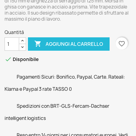
di 150 mm e larghezza di serraggio di 125 mm. Morsa in
ghisa con ganasce in acciaio a prisma. Vite trapezoidale
in acciaio. Il suo design ribassato permette di sfruttare al
massimo il piano di lavoro.
Quantità

favorite_border
AGGIUNGI AL CARRELLO

Disponibile
Pagamenti Sicuri: Bonifico, Paypal, Carte. Rateali:
Klarna e Paypal 3 rate TASSO 0
Spedizioni con BRT-GLS-Fercam-Dachser
intelligent logistics
Reso entro 14 giorni per i consumatori europei. Vedi