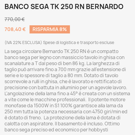
BANCO SEGA TK 250 RN BERNARDO
770,00 €
708,40 €
RISPARMIA 8%
(IVA 22% ESCLUSA) Spese di logistica e trasporto escluse
La sega circolare Bernardo TK 250 RN è un compatto
banco sega per legno con massiccio tavolo in ghisa con
scanalature a T dal peso di ben 86 kg. La larghezza di
taglio può arrivare fino a 700 mm grazie all'estensione di
serie e lo spessore di taglio a 80 mm. Dotato di tavolo
scorrevole a rulli in ghisa, che è lavorato e rettificato di
precisione con battuta in alluminio per un agevole lavoro.
L'angolazione della lama fino a 45° è creata con un sistema
a vite come le macchine professionali. Il potente motore
monofase da 1500W in S1 100% garantisce alla lama da
250 mm tutta la potenza necessaria con 4750 giri/min ed
è dotato di freno. La protezione della lama è dotata di
calotta con aspiratore. Il basamento è incluso. Ottimo
banco sega preciso ed economico per hobbysti