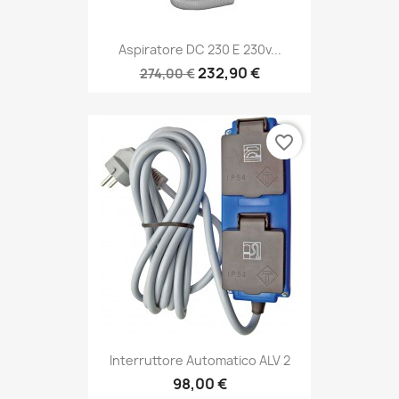
Aspiratore DC 230 E 230v...
232,90 €
274,00 €
favorite_border
Interruttore Automatico ALV 2
98,00 €