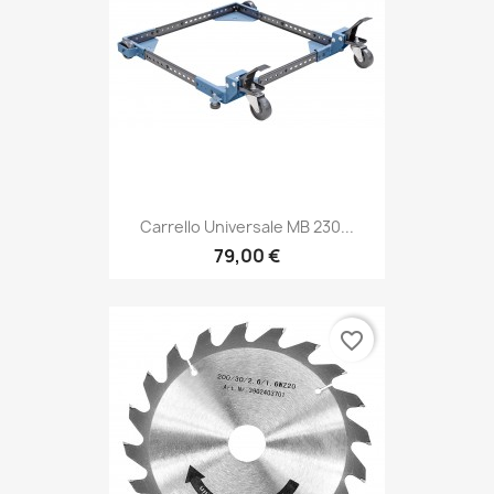
Carrello Universale MB 230...
79,00 €
favorite_border