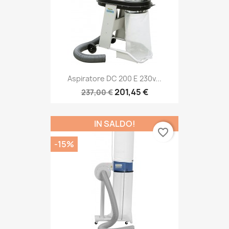
Aspiratore DC 200 E 230v...
201,45 €
237,00 €
IN SALDO!
favorite_border
-15%