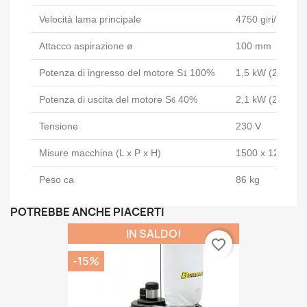
Velocità lama principale
4750 giri/min
Attacco aspirazione ø
100 mm
Potenza di ingresso del motore S
100%
1,5 kW (2,0 CV)
1
Potenza di uscita del motore S
40%
2,1 kW (2,85 CV
6
Tensione
230 V
Misure macchina (L x P x H)
1500 x 1200 x 
Peso ca
86 kg
POTREBBE ANCHE PIACERTI
IN SALDO!
favorite_border
-15%