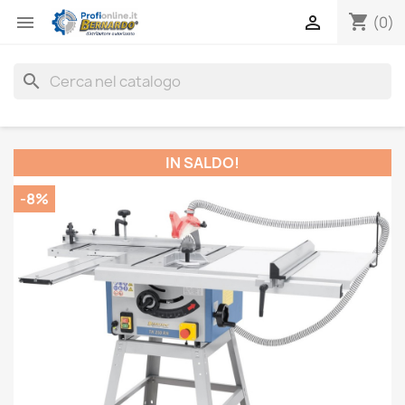
shopping_cart


(0)
search
IN SALDO!
-8%