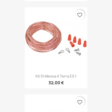
favorite_border
Kit Di Messa A Terra ES 1
32,00 €
favorite_border