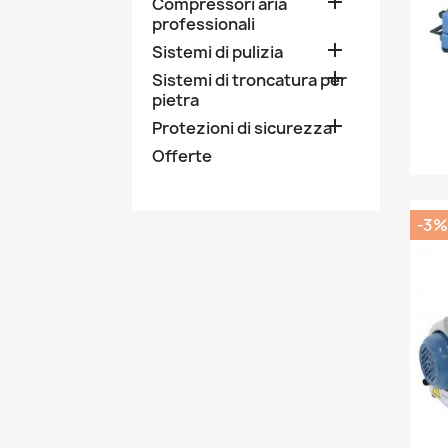

Compressori aria
professionali

Sistemi di pulizia

Sistemi di troncatura per
pietra

Protezioni di sicurezza
Offerte
-3%