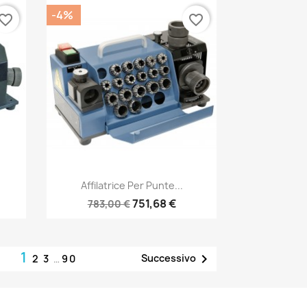
-4%
vorite_border
favorite_border
Anteprima

Affilatrice Per Punte...
751,68 €
783,00 €
1

Successivo
2
3
…
90