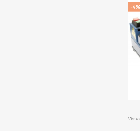
-4
Visual