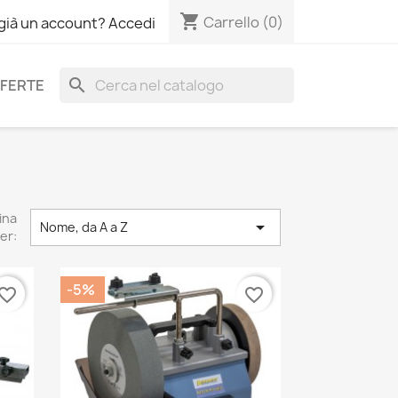
shopping_cart
Carrello
(0)
 già un account? Accedi
search
FERTE
ina

Nome, da A a Z
er:
-5%
vorite_border
favorite_border