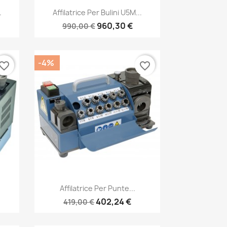
Anteprima

.
Affilatrice Per Bulini U5M...
960,30 €
990,00 €
-4%
vorite_border
favorite_border
Anteprima

Affilatrice Per Punte...
402,24 €
419,00 €