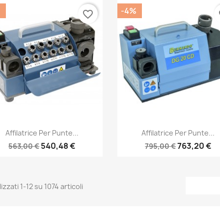
%
-4%
favorite_border
fa
Anteprima
Anteprima


Affilatrice Per Punte...
Affilatrice Per Punte...
540,48 €
763,20 €
563,00 €
795,00 €
izzati 1-12 su 1074 articoli