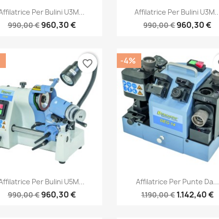
Anteprima
Anteprima


Affilatrice Per Bulini U3M...
Affilatrice Per Bulini U3M..
960,30 €
960,30 €
990,00 €
990,00 €
-4%
favorite_border
fa
Anteprima
Anteprima


Affilatrice Per Bulini U5M...
Affilatrice Per Punte Da...
960,30 €
1.142,40 €
990,00 €
1.190,00 €