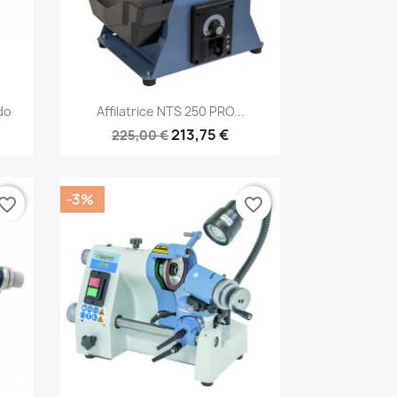
Anteprima

do
Affilatrice NTS 250 PRO...
213,75 €
225,00 €
-3%
vorite_border
favorite_border