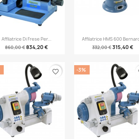
Anteprima
Anteprima


Affilatrice Di Frese Per...
Affilatrice HMS 600 Bernar
834,20 €
315,40 €
860,00 €
332,00 €
-3%
favorite_border
fa