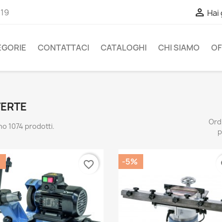

-19
Hai
EGORIE
CONTATTACI
CATALOGHI
CHI SIAMO
OF
FERTE
Ord
no 1074 prodotti.
p
-5%
favorite_border
fa