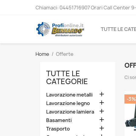
Chiamaci:
04451716907 Orari Call Center 9
TUTTE LE CAT
Home
Offerte
OF
TUTTE LE
Ci so
CATEGORIE

Lavorazione metalli
-3%

Lavorazione legno

Lavorazione lamiera

Basamenti

Trasporto